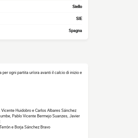
Siello
SIE
Spagna
a per ogni partita un'ora avanti il calcio di inizio e
a Vicente Huidobro e Carlos Albares Sánchez
umbe, Pablo Vicente Bermejo Suanzes, Javier
z
 Terrón e Borja Sánchez Bravo