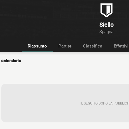
Siello
Spagna
Riassunto
Partite
Classifica
Effettivi
calendario
IL SEGUITO DOPO LA PUBBLICI