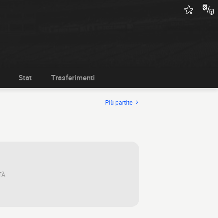
Stat
Trasferimenti
Più partite
TÀ