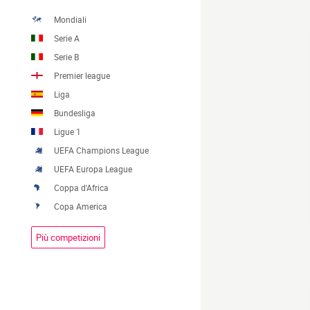
Mondiali
Serie A
Serie B
Premier league
Liga
Bundesliga
Ligue 1
UEFA Champions League
UEFA Europa League
Coppa d'Africa
Copa America
Più competizioni