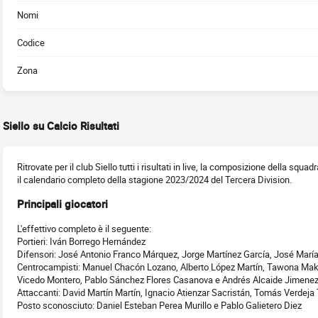
Nomi
Codice
Zona
Siello su Calcio Risultati
Ritrovate per il club Siello tutti i risultati in live, la composizione della squadr
il calendario completo della stagione 2023/2024 del Tercera Division.
Principali giocatori
L'effettivo completo è il seguente:
Portieri: Iván Borrego Hernández
Difensori: José Antonio Franco Márquez, Jorge Martínez García, José Marí
Centrocampisti: Manuel Chacón Lozano, Alberto López Martín, Tawona Mak
Vicedo Montero, Pablo Sánchez Flores Casanova e Andrés Alcaide Jimene
Attaccanti: David Martín Martín, Ignacio Atienzar Sacristán, Tomás Verdeja
Posto sconosciuto: Daniel Esteban Perea Murillo e Pablo Galietero Diez