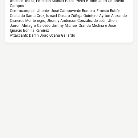
Anchico Toaza, Emerson Manuel Perea Pretel e John Jairo Ontaneda
Campos
Centrocampisti: Jhonier José Campoverde Romero, Ernesto Rubén
Cristaldo Santa Cruz, Ismael Genaro Zúñiga Quintero, Ayrton Alexander
Cisneros Montenegro, Jhonny Anderson González de León, Jhon
Jairon Almagro Caicedo, Jimmy Michael Granda Medina e José
Ignacio Bonilla Ramírez
Attaccanti: Darlin Joao Ocaña Gallardo