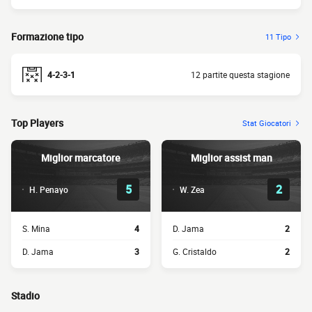
Formazione tipo
11 Tipo
4-2-3-1
12 partite questa stagione
Top Players
Stat Giocatori
Miglior marcatore
Miglior assist man
5
2
H. Penayo
W. Zea
S. Mina
4
D. Jama
2
D. Jama
3
G. Cristaldo
2
Stadio