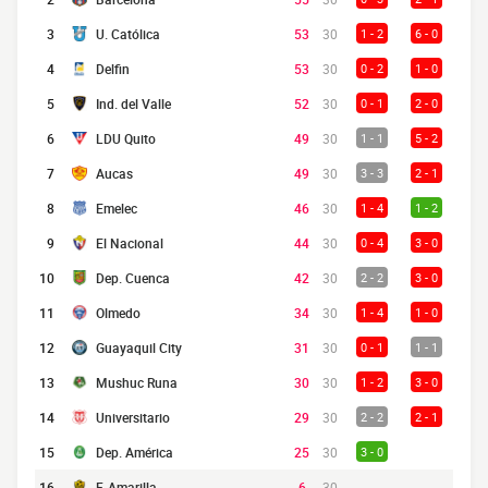
3
U. Católica
53
30
1 - 2
6 - 0
4
Delfin
53
30
0 - 2
1 - 0
5
Ind. del Valle
52
30
0 - 1
2 - 0
6
LDU Quito
49
30
1 - 1
5 - 2
7
Aucas
49
30
3 - 3
2 - 1
8
Emelec
46
30
1 - 4
1 - 2
9
El Nacional
44
30
0 - 4
3 - 0
10
Dep. Cuenca
42
30
2 - 2
3 - 0
11
Olmedo
34
30
1 - 4
1 - 0
12
Guayaquil City
31
30
0 - 1
1 - 1
13
Mushuc Runa
30
30
1 - 2
3 - 0
14
Universitario
29
30
2 - 2
2 - 1
15
Dep. América
25
30
3 - 0
16
F. Amarilla
6
30