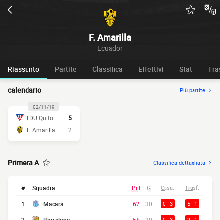
F. Amarilla
Ecuador
Riassunto
Partite
Classifica
Effettivi
Stat
Tra
calendario
Più partite
02/11/19
LDU Quito
5
F. Amarilla
2
Primera A
Classifica dettagliata
#
Squadra
Pnt
G
Casa.
Trasf.
1
Macará
62
30
0 - 3
5 - 1
2
Barcelona
55
30
0 - 3
2 - 1