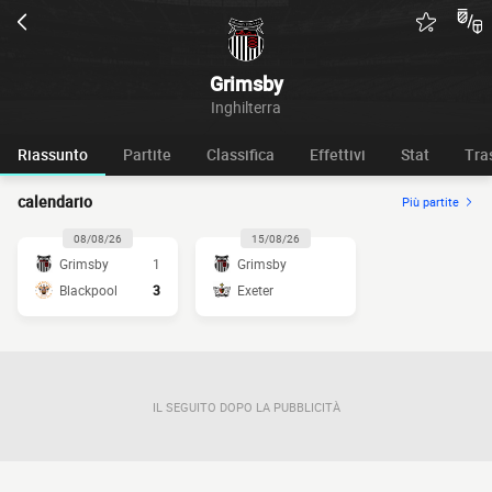
Grimsby
Inghilterra
Riassunto
Partite
Classifica
Effettivi
Stat
Tra
calendario
Più partite
08/08/26
15/08/26
Grimsby
1
Grimsby
Blackpool
3
Exeter
IL SEGUITO DOPO LA PUBBLICITÀ