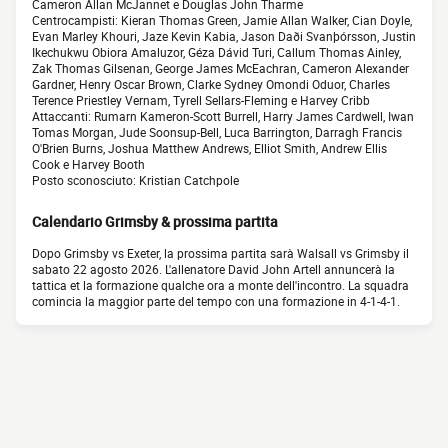
Cameron Allan McJannet e Douglas John Tharme
Centrocampisti: Kieran Thomas Green, Jamie Allan Walker, Cian Doyle,
Evan Marley Khouri, Jaze Kevin Kabia, Jason Daði Svanþórsson, Justin
Ikechukwu Obiora Amaluzor, Géza Dávid Turi, Callum Thomas Ainley,
Zak Thomas Gilsenan, George James McEachran, Cameron Alexander
Gardner, Henry Oscar Brown, Clarke Sydney Omondi Oduor, Charles
Terence Priestley Vernam, Tyrell Sellars-Fleming e Harvey Cribb
Attaccanti: Rumarn Kameron-Scott Burrell, Harry James Cardwell, Iwan
Tomas Morgan, Jude Soonsup-Bell, Luca Barrington, Darragh Francis
O'Brien Burns, Joshua Matthew Andrews, Elliot Smith, Andrew Ellis
Cook e Harvey Booth
Posto sconosciuto: Kristian Catchpole
Calendario Grimsby & prossima partita
Dopo Grimsby vs Exeter, la prossima partita sarà Walsall vs Grimsby il
sabato 22 agosto 2026. L'allenatore David John Artell annuncerà la
tattica et la formazione qualche ora a monte dell'incontro. La squadra
comincia la maggior parte del tempo con una formazione in 4-1-4-1.