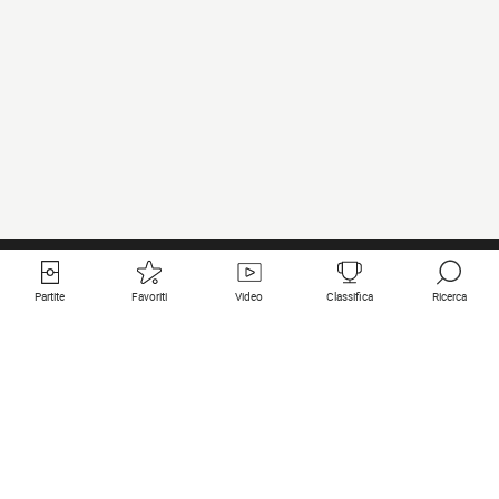
Partite
Favoriti
Video
Classifica
Ricerca
Links utili
Squadre in primo piano
Tutte le partite
PSG
Partita in diretta
Bayern Munich
Ultimi risultati
Real Madrid
Prossime partite
Inter
Partita in streaming
Juventus
Contatto
Manchester City