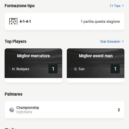
Formazione tipo
11 Tipo
4-1-4-1
1 partita questa stagione
Top Players
Stat Giocatori
Miglior marcatore
Miglior assist man
1
1
H. Rodgers
G. Turi
Palmares
Championship
2
Inghilterra