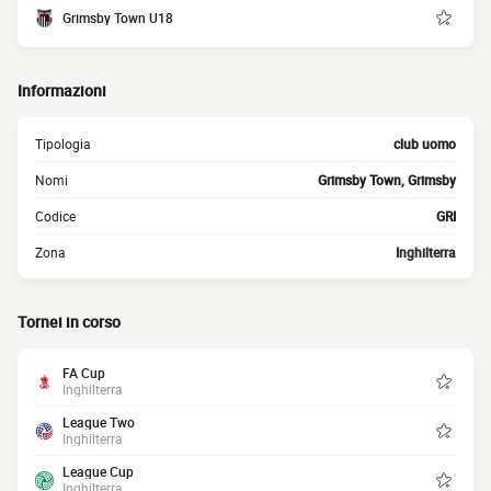
Grimsby Town U18
Informazioni
Tipologia
club uomo
Nomi
Grimsby Town, Grimsby
Codice
GRI
Zona
Inghilterra
Tornei in corso
FA Cup
Inghilterra
League Two
Inghilterra
League Cup
Inghilterra