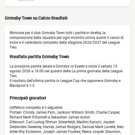
Grimsby Town su Calcio Risultati
Ritrovate per il club Grimsby Town tutti i partite in diretta, la
composizione della squadra per ogni incontro un'ora avanti il calcio di
inizio e il calendario completo della stagione 2026/2027 del League
Two.
Risultato partita Grimsby Town
La prossima partita serale è Grimsby vs Exeter e inizia il sabato 15
agosto 2026 a 16:00 nel quadro della La prima giornata della League
Two.
Il risultato dell'ultima partita in League Cup che opponeva Grimsby e
Blackpool è 1-3.
Principali giocatori
L'effettivo completo è il seguente:
Portieri: Christy James Pym, Jackson William Smith, Charlie Casper,
Richard Mark O'Donnell e Sebastian James Auton
Difensori: Carl Ludvig Öhman Silwerfeldt, Maldini Kacurri, Jayden
Deslandes Sweeney, Harvey James Rodgers, Samuel Mark Lavelle, Neo
Arlee Ifny Eccleston, Joseph James Foulkes, Reece Jospeh Staunton,