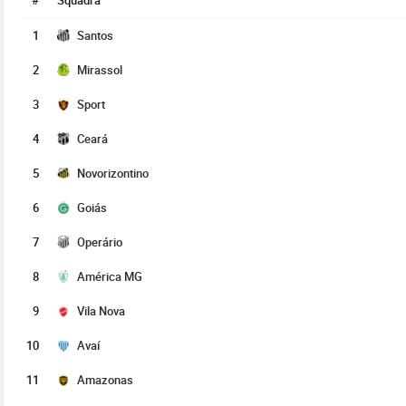
#
Squadra
1
Santos
2
Mirassol
3
Sport
4
Ceará
5
Novorizontino
6
Goiás
7
Operário
8
América MG
9
Vila Nova
10
Avaí
11
Amazonas