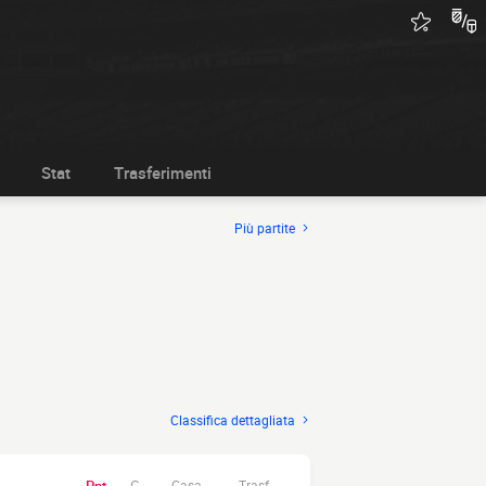
Stat
Trasferimenti
Più partite
Classifica dettagliata
Casa.
Trasf.