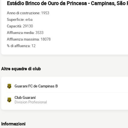
Estádio Brinco de Ouro da Princesa - Campinas, São
Anno di costruzione:
1953
Superficie:
erba
Capacità:
29130
Affluenza media:
3533
Affluenza massima:
18078
% di affluenza:
12
Altre squadre di club
Guarani FC de Campinas B
Club Guaraní
Division Profesional
Informazioni