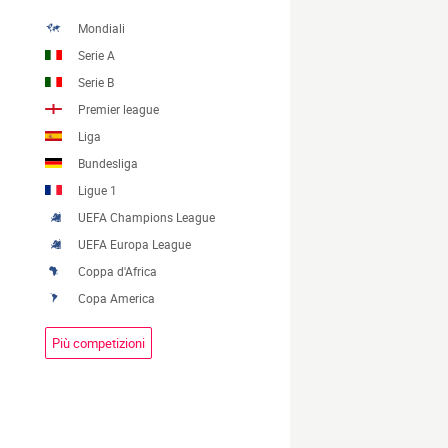
Mondiali
Serie A
Serie B
Premier league
Liga
Bundesliga
Ligue 1
UEFA Champions League
UEFA Europa League
Coppa d'Africa
Copa America
Più competizioni