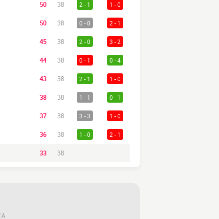
50
38
2 - 1
1 - 0
50
38
0 - 0
2 - 1
45
38
2 - 0
3 - 2
44
38
0 - 1
0 - 4
43
38
2 - 1
1 - 0
38
38
1 - 1
0 - 1
37
38
3 - 3
1 - 0
36
38
1 - 0
2 - 1
33
38
TÀ