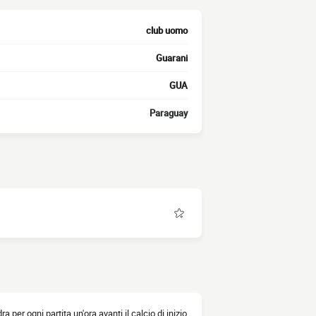
club uomo
Guarani
GUA
Paraguay
ra per ogni partita un'ora avanti il calcio di inizio