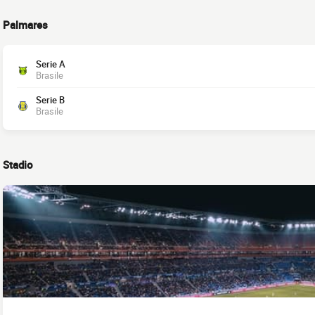
Palmares
Serie A
Brasile
Serie B
Brasile
Stadio