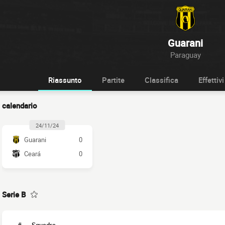
Guarani
Paraguay
Riassunto
Partite
Classifica
Effettivi
calendario
24/11/24
Guarani
0
Ceará
0
Serie B