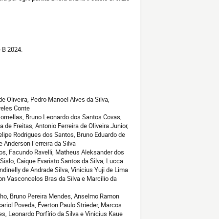
e B 2024.
e Oliveira, Pedro Manoel Alves da Silva,
reles Conte
 Dornellas, Bruno Leonardo dos Santos Covas,
de Freitas, Antonio Ferreira de Oliveira Junior,
lipe Rodrigues dos Santos, Bruno Eduardo de
e Anderson Ferreira da Silva
tos, Facundo Ravelli, Matheus Aleksander dos
Sislo, Caique Evaristo Santos da Silva, Lucca
ndinelly de Andrade Silva, Vinicius Yuji de Lima
n Vasconcelos Bras da Silva e Marcílio da
alho, Bruno Pereira Mendes, Anselmo Ramon
cariol Poveda, Éverton Paulo Strieder, Marcos
, Leonardo Porfírio da Silva e Vinicius Kaue