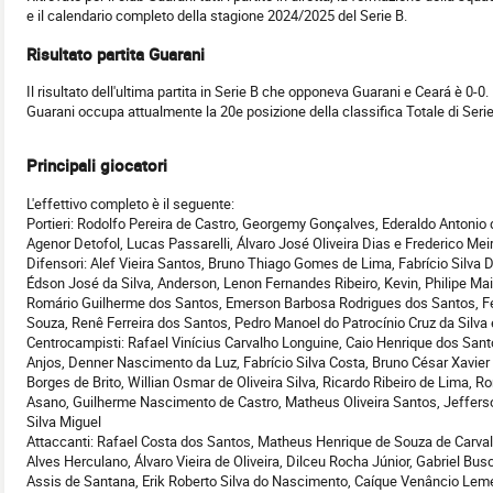
e il calendario completo della stagione 2024/2025 del Serie B.
Risultato partita Guarani
Il risultato dell'ultima partita in Serie B che opponeva Guarani e Ceará è 0-0.
Guarani occupa attualmente la 20e posizione della classifica Totale di Seri
Principali giocatori
L'effettivo completo è il seguente:
Portieri: Rodolfo Pereira de Castro, Georgemy Gonçalves, Ederaldo Antonio d
Agenor Detofol, Lucas Passarelli, Álvaro José Oliveira Dias e Frederico Mei
Difensori: Alef Vieira Santos, Bruno Thiago Gomes de Lima, Fabrício Silva
Édson José da Silva, Anderson, Lenon Fernandes Ribeiro, Kevin, Philipe Maia 
Romário Guilherme dos Santos, Emerson Barbosa Rodrigues dos Santos, Fe
Souza, Renê Ferreira dos Santos, Pedro Manoel do Patrocínio Cruz da Silva 
Centrocampisti: Rafael Vinícius Carvalho Longuine, Caio Henrique dos San
Anjos, Denner Nascimento da Luz, Fabrício Silva Costa, Bruno César Xavier 
Borges de Brito, Willian Osmar de Oliveira Silva, Ricardo Ribeiro de Lima, Ro
Asano, Guilherme Nascimento de Castro, Matheus Oliveira Santos, Jefferso
Silva Miguel
Attaccanti: Rafael Costa dos Santos, Matheus Henrique de Souza de Carv
Alves Herculano, Álvaro Vieira de Oliveira, Dilceu Rocha Júnior, Gabriel Bus
Assis de Santana, Erik Roberto Silva do Nascimento, Caíque Venâncio Lemes