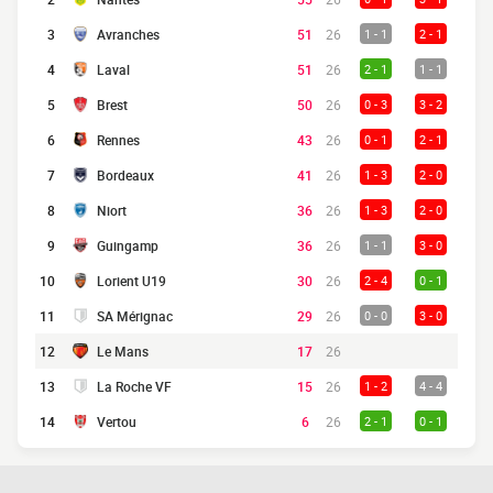
3
Avranches
51
26
1 - 1
2 - 1
4
Laval
51
26
2 - 1
1 - 1
5
Brest
50
26
0 - 3
3 - 2
6
Rennes
43
26
0 - 1
2 - 1
7
Bordeaux
41
26
1 - 3
2 - 0
8
Niort
36
26
1 - 3
2 - 0
9
Guingamp
36
26
1 - 1
3 - 0
10
Lorient U19
30
26
2 - 4
0 - 1
11
SA Mérignac
29
26
0 - 0
3 - 0
12
Le Mans
17
26
13
La Roche VF
15
26
1 - 2
4 - 4
14
Vertou
6
26
2 - 1
0 - 1