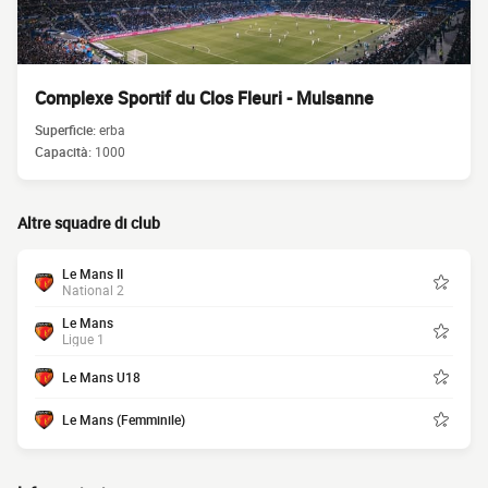
Complexe Sportif du Clos Fleuri - Mulsanne
Superficie:
erba
Capacità:
1000
Altre squadre di club
Le Mans II
National 2
Le Mans
Ligue 1
Le Mans U18
Le Mans (Femminile)