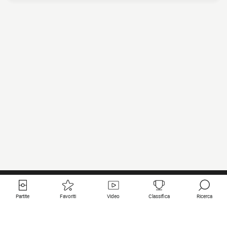
Partite
Favoriti
Video
Classifica
Ricerca
Links utili
Squadre in primo piano