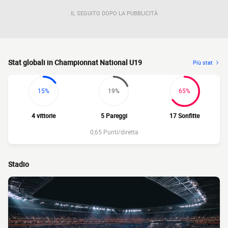
IL SEGUITO DOPO LA PUBBLICITÀ
Stat globali in Championnat National U19
Più stat
15%
19%
65%
4 vittorie
5 Pareggi
17 Sonfitte
0,65 Punti/diretta
Stadio