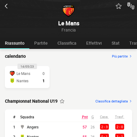
Le Mans
Francia
Riassunto
Partite
Classifica
Effettivi
Stat
Tra
calendario
Più partite
14/05/23
Le Mans
0
Nantes
1
Championnat National U19
Classifica dettagliata
#
Squadra
Pnt
G
Casa.
Trasf.
1
Angers
57
26
2 - 3
2 - 0
2
Nantes
55
26
0 - 1
3 - 1