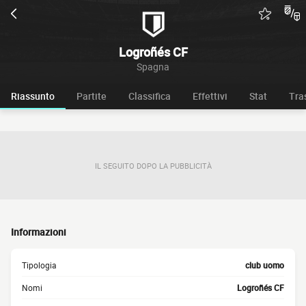
Logroñés CF
Spagna
Riassunto
Partite
Classifica
Effettivi
Stat
Tra
IL SEGUITO DOPO LA PUBBLICITÀ
Informazioni
Tipologia
club uomo
Nomi
Logroñés CF