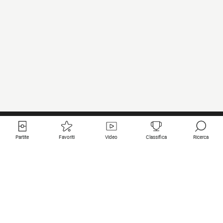
Partite
Favoriti
Video
Classifica
Ricerca
Links utili
Squadre in primo piano
Tutte le partite
PSG
Partita in diretta
Bayern Munich
Ultimi risultati
Real Madrid
Prossime partite
Inter
Partita in streaming
Juventus
Contatto
Manchester City