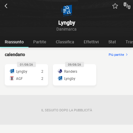
Lyngby
Danimarca
Riassunto
Partite
Classifica
Effettivi
Stat
Tra
calendario
Più partite
01/08/26
09/08/26
Lyngby
2
Randers
AGF
2
Lyngby
IL SEGUITO DOPO LA PUBBLICITÀ