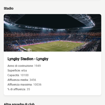
Stadio
Lyngby Stadion - Lyngby
Anno di costruzione:
1949
Superficie:
erba
Capacità:
10100
Affluenza media:
3456
Affluenza massima:
10036
% di affluenza:
35
Altre squadre di club