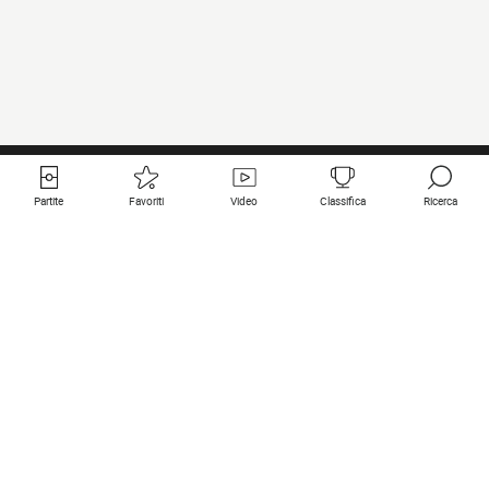
Partite
Favoriti
Video
Classifica
Ricerca
Links utili
Squadre in primo piano
Tutte le partite
PSG
Partita in diretta
Bayern Munich
Ultimi risultati
Real Madrid
Prossime partite
Inter
Partita in streaming
Juventus
Contatto
Manchester City
Note legali
Manchester United
Liverpool