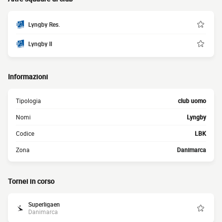
Lyngby Res.
Lyngby II
Informazioni
Tipologia
club uomo
Nomi
Lyngby
Codice
LBK
Zona
Danimarca
Tornei in corso
Superligaen
Danimarca