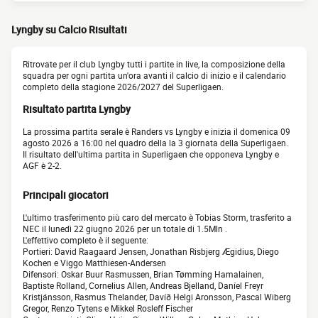
Lyngby su Calcio Risultati
Ritrovate per il club Lyngby tutti i partite in live, la composizione della
squadra per ogni partita un'ora avanti il calcio di inizio e il calendario
completo della stagione 2026/2027 del Superligaen.
Risultato partita Lyngby
La prossima partita serale è Randers vs Lyngby e inizia il domenica 09
agosto 2026 a 16:00 nel quadro della la 3 giornata della Superligaen.
Il risultato dell'ultima partita in Superligaen che opponeva Lyngby e
AGF è 2-2.
Principali giocatori
L'ultimo trasferimento più caro del mercato è Tobias Storm, trasferito a
NEC il lunedì 22 giugno 2026 per un totale di 1.5Mln .
L'effettivo completo è il seguente:
Portieri: David Raagaard Jensen, Jonathan Risbjerg Ægidius, Diego
Kochen e Viggo Matthiesen-Andersen
Difensori: Oskar Buur Rasmussen, Brian Tømming Hamalainen,
Baptiste Rolland, Cornelius Allen, Andreas Bjelland, Daníel Freyr
Kristjánsson, Rasmus Thelander, Davíð Helgi Aronsson, Pascal Wiberg
Gregor, Renzo Tytens e Mikkel Rosleff Fischer