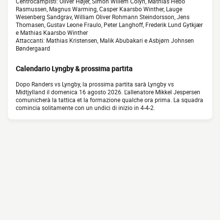
Centrocampisti: Oliver Højer, Simon Willem Colyn, Mathias Hebo
Rasmussen, Magnus Warming, Casper Kaarsbo Winther, Lauge
Wesenberg Sandgrav, William Oliver Rohmann Steindorsson, Jens
Thomasen, Gustav Leone Fraulo, Peter Langhoff, Frederik Lund Gytkjær
e Mathias Kaarsbo Winther
Attaccanti: Mathias Kristensen, Malik Abubakari e Asbjørn Johnsen
Bøndergaard
Calendario Lyngby & prossima partita
Dopo Randers vs Lyngby, la prossima partita sarà Lyngby vs
Midtjylland il domenica 16 agosto 2026. L'allenatore Mikkel Jespersen
comunicherà la tattica et la formazione qualche ora prima. La squadra
comincia solitamente con un undici di inizio in 4-4-2.