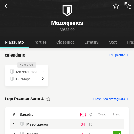
Mazorqueros
Messico
Riassunto
Partite
Classifica
Effettivi
Stat
Tra
calendario
Più partite
12/12/21
Mazorqueros
0
Durango
2
Liga Premier Serie A
Classifica dettagliata
#
Squadra
Pnt
G
Casa.
Trasf.
1
Mazorqueros
34
13
2
Tritons
31
13
1 - 5