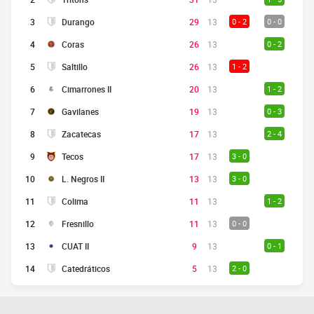
3
Durango
29
13
0 - 2
0 - 0
4
Coras
26
13
0 - 2
5
Saltillo
26
13
1 - 2
6
Cimarrones II
20
13
1 - 2
7
Gavilanes
19
13
0 - 3
8
Zacatecas
17
13
2 - 4
9
Tecos
17
13
3 - 0
10
L. Negros II
13
13
3 - 0
11
Colima
11
13
1 - 2
12
Fresnillo
11
13
0 - 0
13
CUAT II
9
13
0 - 1
14
Catedráticos
5
13
2 - 0