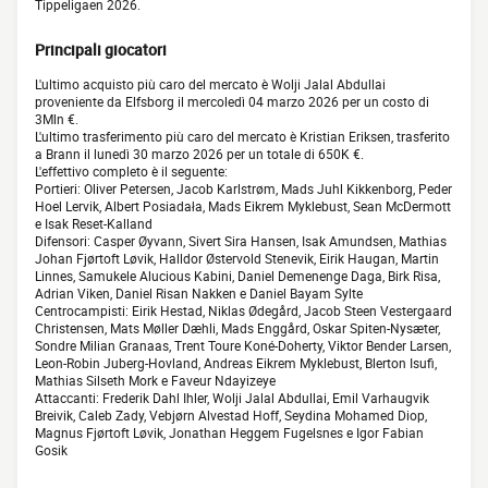
Tippeligaen 2026.
Principali giocatori
L'ultimo acquisto più caro del mercato è Wolji Jalal Abdullai
proveniente da Elfsborg il mercoledì 04 marzo 2026 per un costo di
3Mln €.
L'ultimo trasferimento più caro del mercato è Kristian Eriksen, trasferito
a Brann il lunedì 30 marzo 2026 per un totale di 650K €.
L'effettivo completo è il seguente:
Portieri: Oliver Petersen, Jacob Karlstrøm, Mads Juhl Kikkenborg, Peder
Hoel Lervik, Albert Posiadała, Mads Eikrem Myklebust, Sean McDermott
e Isak Reset-Kalland
Difensori: Casper Øyvann, Sivert Sira Hansen, Isak Amundsen, Mathias
Johan Fjørtoft Løvik, Halldor Østervold Stenevik, Eirik Haugan, Martin
Linnes, Samukele Alucious Kabini, Daniel Demenenge Daga, Birk Risa,
Adrian Viken, Daniel Risan Nakken e Daniel Bayam Sylte
Centrocampisti: Eirik Hestad, Niklas Ødegård, Jacob Steen Vestergaard
Christensen, Mats Møller Dæhli, Mads Enggård, Oskar Spiten-Nysæter,
Sondre Milian Granaas, Trent Toure Koné-Doherty, Viktor Bender Larsen,
Leon-Robin Juberg-Hovland, Andreas Eikrem Myklebust, Blerton Isufi,
Mathias Silseth Mork e Faveur Ndayizeye
Attaccanti: Frederik Dahl Ihler, Wolji Jalal Abdullai, Emil Varhaugvik
Breivik, Caleb Zady, Vebjørn Alvestad Hoff, Seydina Mohamed Diop,
Magnus Fjørtoft Løvik, Jonathan Heggem Fugelsnes e Igor Fabian
Gosik