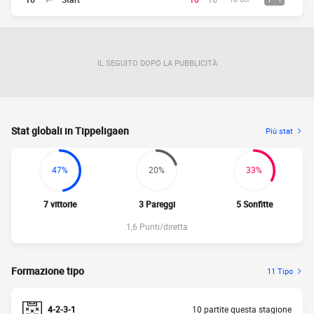
IL SEGUITO DOPO LA PUBBLICITÀ
Stat globali in Tippeligaen
Più stat
47%
20%
33%
7 vittorie
3 Pareggi
5 Sonfitte
1,6 Punti/diretta
Formazione tipo
11 Tipo
4-2-3-1
10 partite questa stagione