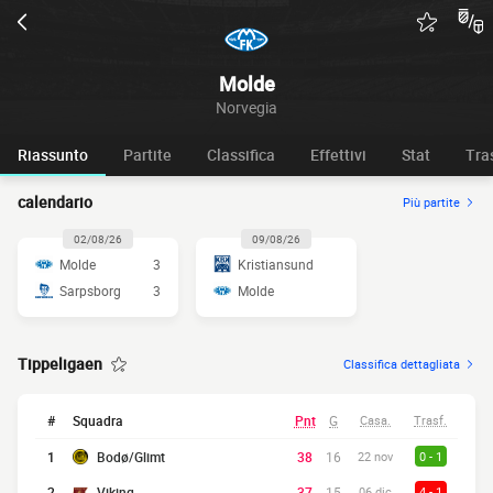
Molde
Norvegia
Riassunto
Partite
Classifica
Effettivi
Stat
Tra
calendario
Più partite
02/08/26
09/08/26
Molde
3
Kristiansund
Sarpsborg
3
Molde
Tippeligaen
Classifica dettagliata
#
Squadra
Pnt
G
Casa.
Trasf.
1
Bodø/Glimt
38
16
22 nov
0 - 1
2
Viking
37
15
06 dic
4 - 1