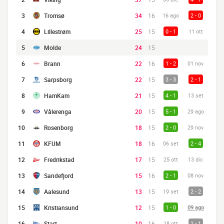
3
Tromsø
34
16
16 ago
2 - 0
4
Lillestrøm
25
15
0 - 1
11 ott
5
Molde
24
15
6
Brann
22
16
1 - 2
01 nov
7
Sarpsborg
22
15
3 - 3
2 - 1
8
HamKam
21
15
4 - 1
13 set
9
Vålerenga
20
15
5 - 1
29 ago
10
Rosenborg
18
15
2 - 0
29 nov
11
KFUM
18
16
06 set
2 - 4
12
Fredrikstad
17
15
25 ott
13 dic
13
Sandefjord
15
16
2 - 1
08 nov
14
Aalesund
13
15
19 set
2 - 2
15
Kristiansund
12
15
1 - 0
09 ago
16
Start
10
16
18 ott
1 - 1