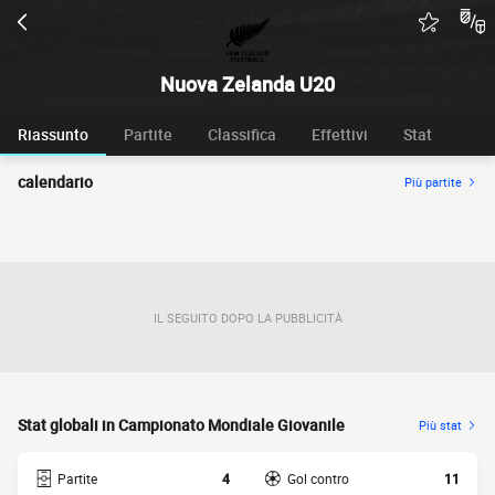
Nuova Zelanda U20
Riassunto
Partite
Classifica
Effettivi
Stat
calendario
Più partite
IL SEGUITO DOPO LA PUBBLICITÀ
Stat globali in Campionato Mondiale Giovanile
Più stat
Partite
4
Gol contro
11