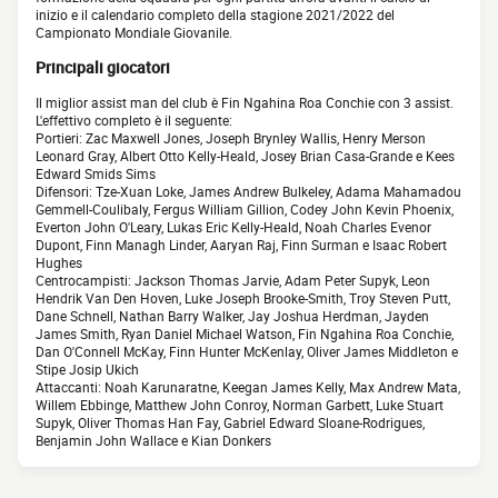
inizio e il calendario completo della stagione 2021/2022 del
Campionato Mondiale Giovanile.
Principali giocatori
Il miglior assist man del club è Fin Ngahina Roa Conchie con 3 assist.
L'effettivo completo è il seguente:
Portieri: Zac Maxwell Jones, Joseph Brynley Wallis, Henry Merson
Leonard Gray, Albert Otto Kelly-Heald, Josey Brian Casa-Grande e Kees
Edward Smids Sims
Difensori: Tze-Xuan Loke, James Andrew Bulkeley, Adama Mahamadou
Gemmell-Coulibaly, Fergus William Gillion, Codey John Kevin Phoenix,
Everton John O'Leary, Lukas Eric Kelly-Heald, Noah Charles Evenor
Dupont, Finn Managh Linder, Aaryan Raj, Finn Surman e Isaac Robert
Hughes
Centrocampisti: Jackson Thomas Jarvie, Adam Peter Supyk, Leon
Hendrik Van Den Hoven, Luke Joseph Brooke-Smith, Troy Steven Putt,
Dane Schnell, Nathan Barry Walker, Jay Joshua Herdman, Jayden
James Smith, Ryan Daniel Michael Watson, Fin Ngahina Roa Conchie,
Dan O'Connell McKay, Finn Hunter McKenlay, Oliver James Middleton e
Stipe Josip Ukich
Attaccanti: Noah Karunaratne, Keegan James Kelly, Max Andrew Mata,
Willem Ebbinge, Matthew John Conroy, Norman Garbett, Luke Stuart
Supyk, Oliver Thomas Han Fay, Gabriel Edward Sloane-Rodrigues,
Benjamin John Wallace e Kian Donkers