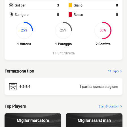
Gol per
3
Giallo
8
Su rigore
0
Rosso
0
25%
25%
50%
1 Vittoria
1 Pareggio
2 Sonfitte
1 Punti/diretta
Formazione tipo
11 Tipo
4-2-3-1
1 partita questa stagione
Top Players
Stat Giocatori
Miglior marcatore
Miglior assist man