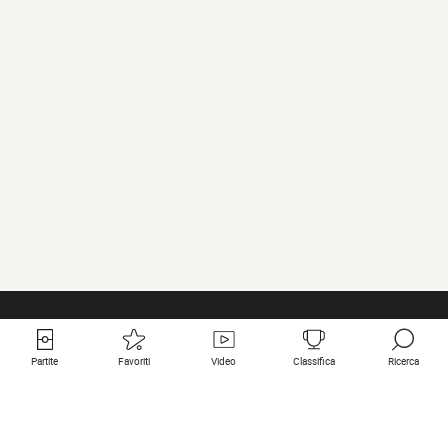
Partite
Favoriti
Video
Classifica
Ricerca
Links utili
Squadre in primo piano
Tutte le partite
PSG
Partita in diretta
Bayern Munich