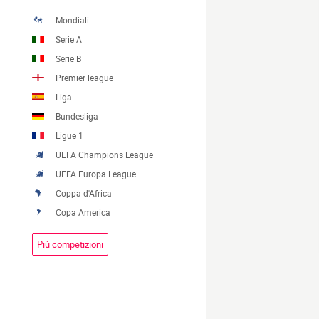
Mondiali
Serie A
Serie B
Premier league
Liga
Bundesliga
Ligue 1
UEFA Champions League
UEFA Europa League
Coppa d'Africa
Copa America
Più competizioni