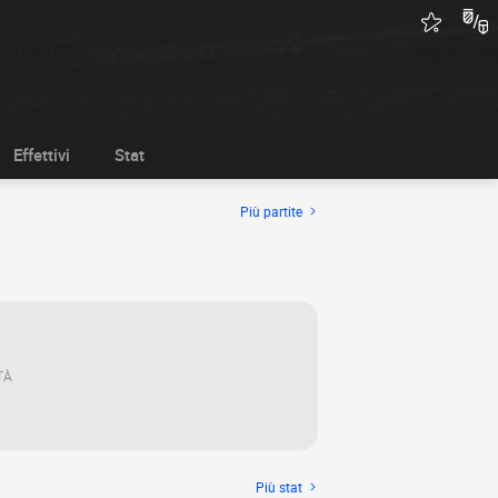
Effettivi
Stat
Più partite
TÀ
Più stat