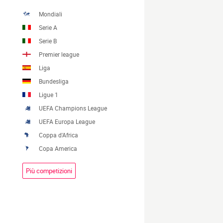
Mondiali
Serie A
Serie B
Premier league
Liga
Bundesliga
Ligue 1
UEFA Champions League
UEFA Europa League
Coppa d'Africa
Copa America
Più competizioni