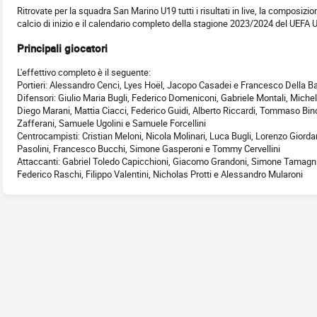
Ritrovate per la squadra San Marino U19 tutti i risultati in live, la composizio
calcio di inizio e il calendario completo della stagione 2023/2024 del UEFA
Principali giocatori
L'effettivo completo è il seguente:
Portieri: Alessandro Cenci, Lyes Hoël, Jacopo Casadei e Francesco Della B
Difensori: Giulio Maria Bugli, Federico Domeniconi, Gabriele Montali, Michele
Diego Marani, Mattia Ciacci, Federico Guidi, Alberto Riccardi, Tommaso Bindi
Zafferani, Samuele Ugolini e Samuele Forcellini
Centrocampisti: Cristian Meloni, Nicola Molinari, Luca Bugli, Lorenzo Giord
Pasolini, Francesco Bucchi, Simone Gasperoni e Tommy Cervellini
Attaccanti: Gabriel Toledo Capicchioni, Giacomo Grandoni, Simone Tamagni
Federico Raschi, Filippo Valentini, Nicholas Protti e Alessandro Mularoni