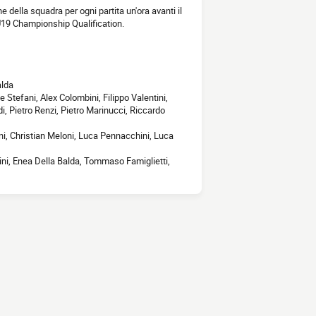
ne della squadra per ogni partita un'ora avanti il
 U19 Championship Qualification.
alda
 Stefani, Alex Colombini, Filippo Valentini,
, Pietro Renzi, Pietro Marinucci, Riccardo
ani, Christian Meloni, Luca Pennacchini, Luca
ni, Enea Della Balda, Tommaso Famiglietti,