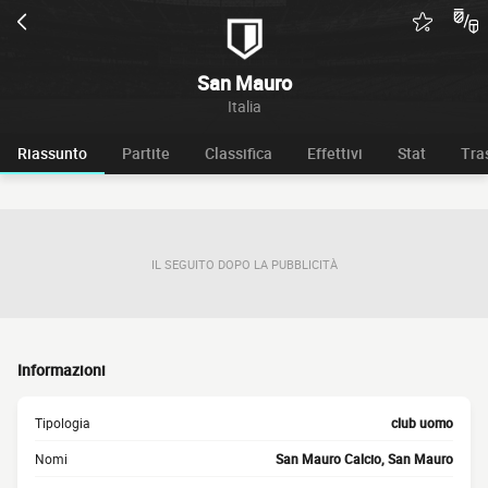
San Mauro
Italia
Riassunto
Partite
Classifica
Effettivi
Stat
Tra
IL SEGUITO DOPO LA PUBBLICITÀ
Informazioni
Tipologia
club uomo
Nomi
San Mauro Calcio, San Mauro