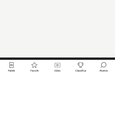
Partite
Favoriti
Video
Classifica
Ricerca
Links utili
Squadre in primo piano
Tutte le partite
PSG
Partita in diretta
Bayern Munich
Ultimi risultati
Real Madrid
Prossime partite
Inter
Partita in streaming
Juventus
Contatto
Manchester City