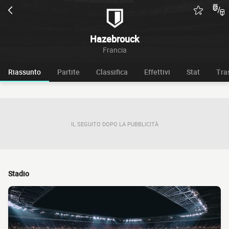
Hazebrouck
Francia
Riassunto
Partite
Classifica
Effettivi
Stat
Tra
IL SEGUITO DOPO LA PUBBLICITÀ
Stadio