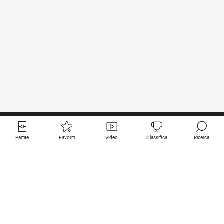
Partite
Favoriti
Video
Classifica
Ricerca
Links utili
Squadre in primo piano
Tutte le partite
PSG
Partita in diretta
Bayern Munich
Ultimi risultati
Real Madrid
Prossime partite
Inter
Partita in streaming
Juventus
Contatto
Manchester City