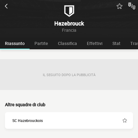
Hazebrouck
Francia
Riassunto
Partite
Classifica
Effettivi
Stat
Tra
IL SEGUITO DOPO LA PUBBLICITÀ
Altre squadre di club
SC Hazebrouckois