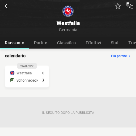
Westfalia
Germania
Riassunto
Partite
Classifica
Effettivi
Stat
Tra
calendario
Più partite
26/07/22
Westfalia
0
Schonnebeck
7
IL SEGUITO DOPO LA PUBBLICITÀ