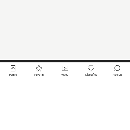
Partite
Favoriti
Video
Classifica
Ricerca
Links utili
Squadre in primo piano
Tutte le partite
PSG
Partita in diretta
Bayern Munich
Ultimi risultati
Real Madrid
Prossime partite
Inter
Partita in streaming
Juventus
Contatto
Manchester City
Note legali
Manchester United