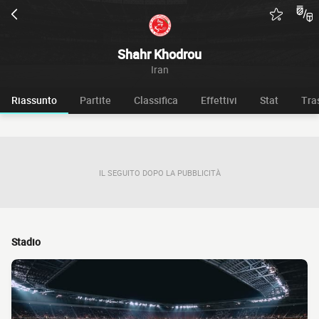
Shahr Khodrou
Iran
Riassunto
Partite
Classifica
Effettivi
Stat
Tra
IL SEGUITO DOPO LA PUBBLICITÀ
Stadio