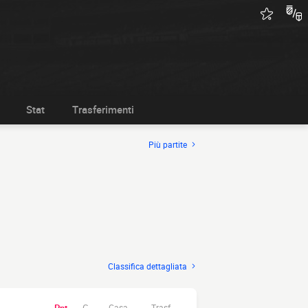
Stat
Trasferimenti
Più partite
Classifica dettagliata
Casa.
Trasf.