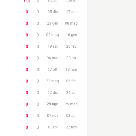
Pnt
G
0
0
05 dic
17 apr
0
0
23 gen
08 mag
0
0
02 mag
16 gen
0
0
19 set
20 feb
0
0
06 mar
03 ott
0
0
17 ott
13 mar
0
0
22 mag
06 feb
0
0
12 dic
24 apr
0
0
29 ago
29 mag
0
0
07 nov
03 apr
0
0
10 apr
22 nov