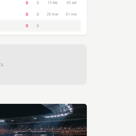
0
0
13 feb
05 set
0
0
20 mar
01 nov
0
0
TÀ