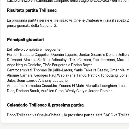
calcio di inizio e il calendario completo della stagione 2026/2027 del Nationa
Risultato partita Trélissac
La prossima partita serale è Trélissac vs One-le-Château e inizia il sabato 
prima giornata della National 2.
Principali giocatori
L'effettivo completo è il seguente:
Portieri: Baptiste Cappelier, Quentin Laporte, Jordan Sicaire e Dorian Dellier
Difensori: Maxime Sieffert, Adboulaye Toko Camara, Tao Jeammet, Matteo
Ange Negus Gnaleko, Théo Faugeras e Dorian Boyer
Centrocampisti: Thomas Brujaille-Latour, Yanis Teixeira Castro, Omar Mellit
Alioune Camara, Georges Paul Wabiakana Tando, Patrick Tchoutang, Joris
Jules Bournazeix e Anthony Eustache
Attaccanti: Yamadou Cissokho, Younes El Mahi, Mortalla Tiberghien, Louis 
Diop, Doriann Brault, Aurélien Giron, Wesly Clary e Jordan Pothier
Calendario Trélissac & prossima partita
Dopo Trélissac vs One-le-Château, la prossima partita sarà SAGC vs Trélis