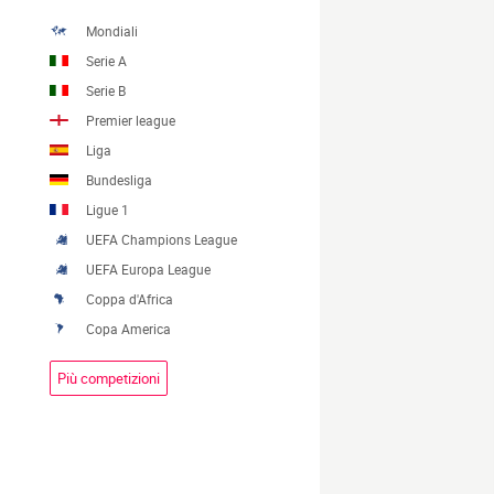
Mondiali
Serie A
Serie B
Premier league
Liga
Bundesliga
Ligue 1
UEFA Champions League
UEFA Europa League
Coppa d'Africa
Copa America
Più competizioni