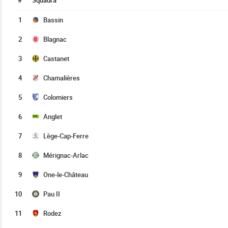
#
Squadra
1
Bassin
2
Blagnac
3
Castanet
4
Chamalières
5
Colomiers
6
Anglet
7
Lège-Cap-Ferre
8
Mérignac-Arlac
9
One-le-Château
10
Pau II
11
Rodez