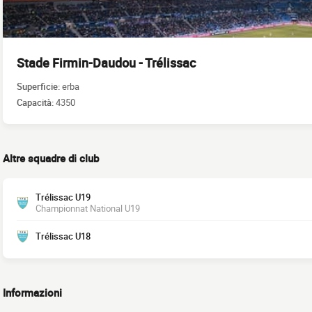
Stade Firmin-Daudou - Trélissac
Superficie:
erba
Capacità:
4350
Altre squadre di club
Trélissac U19
Championnat National U19
Trélissac U18
Informazioni