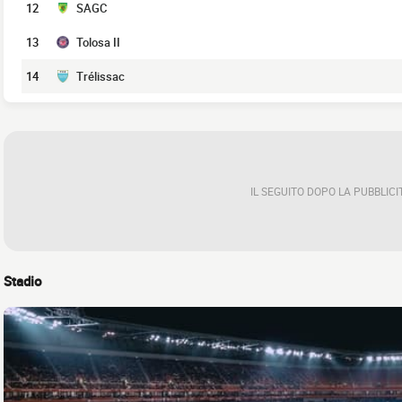
12
SAGC
13
Tolosa II
14
Trélissac
IL SEGUITO DOPO LA PUBBLICI
Stadio