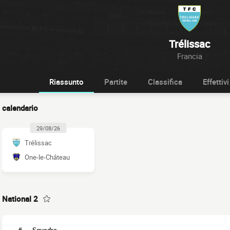
Trélissac
Francia
Riassunto
Partite
Classifica
Effettivi
calendario
29/08/26
Trélissac
One-le-Château
National 2