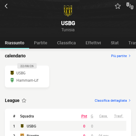
USBG
Tunisia
Riassunto
Partite
Classifica
Effettivi
Stat
Tra
calendario
Più partite
22/08/26
USBG
Hammam-Lif
League
Classifica dettagliata
#
Squadra
Pnt
G
Casa.
Trasf.
1
USBG
0
0
2
Bizertin
0
0
04 nov