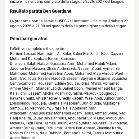
inizio e il calendario completo della stagione 2026/2027 del League.
Risultato partita Ben Guerdane
La prossima partita serale è USBG vs Hammam-Lif e inizia il sabato 22
agosto 2026 a 21:00 nel quadro della La prima giornata della League.
Principali giocatori
L'effettivo completo è il seguente:
Portieri: Lasaad Hammami, Ali Kalai, Saber Ben Saleh, Raed Gazzeh,
Mohamed Karkouba e Bacem Zamzem
Difensori: Salah Harabi, Oussama Amri, Mohamed Habib Yeken,
Jaouhar Ben Hassen, Ghazi Abderrazek, Nassim Sioud, Aymen Ben
Mahmoud, Mohamed Fares Ben Abou, Mohamed Ataa Akrout, Wael
Salhi, Iyed Touis, Rayene Haddad, Bassem Sayyari e Skander Bouaicha
Centrocampisti: Houssem Eddine Souissi, Idriss Mhirsi, Mohamed
Amine Meskini, Skander Labidi, Daniel Oboh, Presnel Arnaud Banga,
Kais Fdhil, Jassem Abcha, Adem Kouraichi, Mabrouk Bougaoud,
Rayane Chaibi, Anis Khedher, Chedly Kacem, Wael Abdi, Junior Amour
Loussoukou Ngouala, Khemais Maaouani, Junior Bida, Mustapha
Samb, Zied Machmoum, Siraj Helal e Abdallah Amri
Attaccanti: Anas Bouatay, Mohamed Adem Taous, Ahmed Souie, Iyed
Hadj Khalifa, Louay Ben Dahnous, Aboubacar Sidiki Lino, Ayoub Ben
Mcharek, Fedi Felhi, Hamza Jouini, Abdelouahab M'Ghezzi Bakhouche,
Ammar Belhaj Ltaief, Fedi Hmizi, Adem Ben Ahmed, Zinedine Kada,
Nassim Chachia, Najd Dabbebi, Borhane Hakimi, Farouk Mimouni e
Adem Bououni