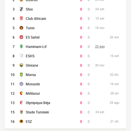
3
Sfax
0
0
04 set
4
Club Africain
0
0
10 set
5
Tunis
0
0
18 nov
6
ES Sahel
0
0
26 nov
7
Hammam-Lif
0
0
22 ago
8
ESHS
0
0
16 set
9
Omrane
0
0
30 nov
10
Marsa
0
0
02 dic
11
Monastir
0
0
19 set
12
Métlaoui
0
0
28 ott
13
Olympique Béja
0
0
29 ago
15
Stade Tunisien
0
0
24 set
16
ESZ
0
0
21 ott