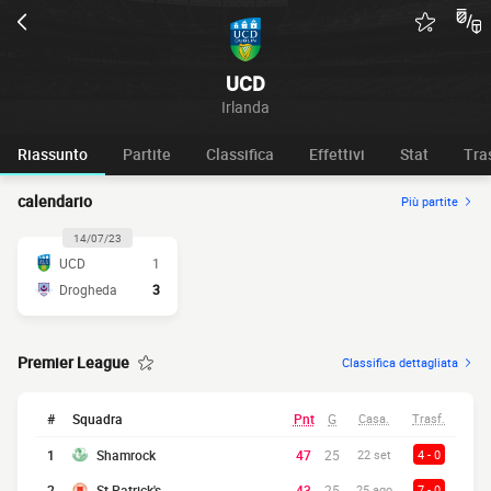
UCD
Irlanda
Riassunto
Partite
Classifica
Effettivi
Stat
Tra
calendario
Più partite
14/07/23
UCD
1
Drogheda
3
Premier League
Classifica dettagliata
#
Squadra
Pnt
G
Casa.
Trasf.
1
Shamrock
47
25
22 set
4 - 0
2
St Patrick's
43
25
25 ago
7 - 0