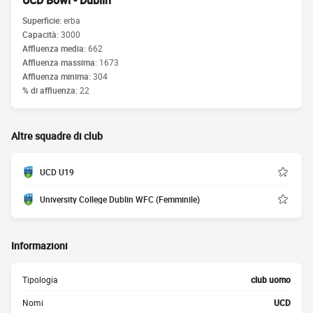
UCD Bowl - Dublin
Superficie:
erba
Capacità:
3000
Affluenza media:
662
Affluenza massima:
1673
Affluenza minima:
304
% di affluenza:
22
Altre squadre di club
UCD U19
University College Dublin WFC (Femminile)
Informazioni
Tipologia
club uomo
Nomi
UCD