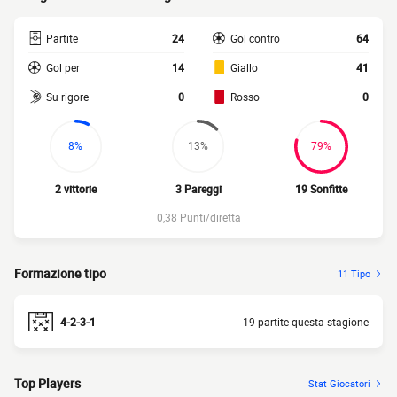
Partite
24
Gol contro
64
Gol per
14
Giallo
41
Su rigore
0
Rosso
0
8%
13%
79%
2 vittorie
3 Pareggi
19 Sonfitte
0,38 Punti/diretta
Formazione tipo
11 Tipo
4-2-3-1
19 partite questa stagione
Top Players
Stat Giocatori