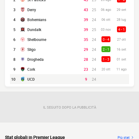
3
Derry
43
25
06 ago
29 set
4
Bohemians
39
24
06 ott
28 lug
5
Dundalk
39
25
03 nov
4 - 1
6
Shelbourne
35
24
0 - 4
27 ott
7
Sligo
29
24
2 - 1
16 set
8
Drogheda
28
24
1 - 3
01 set
9
Cork
23
24
20 ott
11 ago
10
UCD
9
24
IL SEGUITO DOPO LA PUBBLICITÀ
Stat globali in Premier League
Più stat