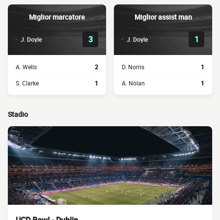
Miglior marcatore
Miglior assist man
3
1
J. Doyle
J. Doyle
A. Wells
2
D. Norris
1
S. Clarke
1
A. Nolan
1
Stadio