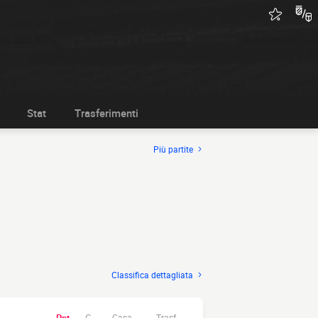
Stat
Trasferimenti
Più partite
Classifica dettagliata
Casa.
Trasf.