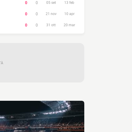
0
0
05 set
13 feb
0
0
21 nov
10 apr
0
0
31 ott
20 mar
TÀ