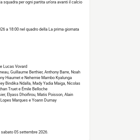
la squadra per ogni partita un'ora avanti il calcio
026 a 18:00 nel quadro della La prima giornata
i e Lucas Vovard
neau, Guillaume Berthier, Anthony Barre, Noah
 Tony Hiaumet e Nehemie Mambo Kyalunga
ley Bindika Ndalla, Mady Yadia Maiga, Nicolas
than Truet e Émile Belloche
r, Elyass Dhoifirou, Matis Poisson, Alain
as Lopes Marques e Yoann Dumay
il sabato 05 settembre 2026.