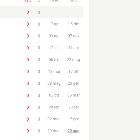
Pnt
G
0
0
0
0
17 apr
05 dic
0
0
03 apr
07 nov
0
0
12 dic
24 apr
0
0
06 feb
22 mag
0
0
13 mar
17 ott
0
0
08 mag
23 gen
0
0
03 ott
06 mar
0
0
20 feb
20 set
0
0
02 mag
17 gen
0
0
29 mag
29 ago