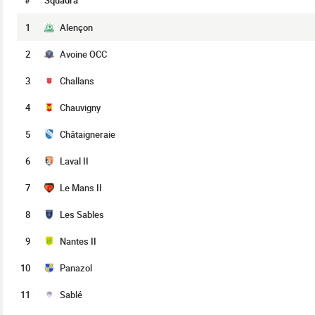
#
Squadra
1
Alençon
2
Avoine OCC
3
Challans
4
Chauvigny
5
Châtaigneraie
6
Laval II
7
Le Mans II
8
Les Sables
9
Nantes II
10
Panazol
11
Sablé