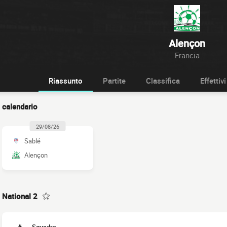
Alençon
Francia
Riassunto
Partite
Classifica
Effettivi
calendario
29/08/26
Sablé
Alençon
National 2