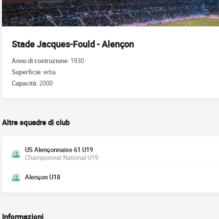
Stade Jacques-Fould - Alençon
Anno di costruzione:
1930
Superficie:
erba
Capacità:
2000
Altre squadre di club
US Alençonnaise 61 U19
Championnat National U19
Alençon U18
Informazioni