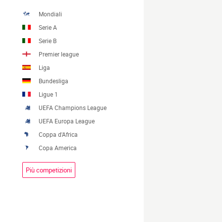
Mondiali
Serie A
Serie B
Premier league
Liga
Bundesliga
Ligue 1
UEFA Champions League
UEFA Europa League
Coppa d'Africa
Copa America
Più competizioni