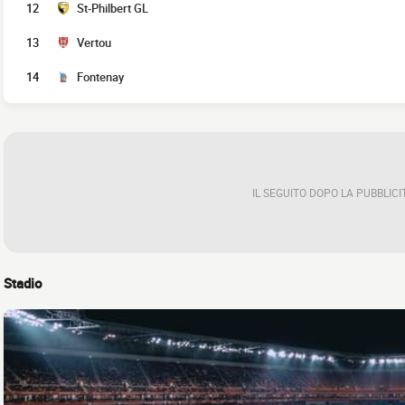
12
St-Philbert GL
13
Vertou
14
Fontenay
IL SEGUITO DOPO LA PUBBLICI
Stadio