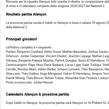
Ritrovate per la squadra Alençon tutti i partite in diretta, la composizione del
di inizio e il calendario completo della stagione 2026/2027 del National 2.
Risultato partita Alençon
La prossima partita serale è Sablé vs Alençon e inizia il sabato 29 agosto 2
della National 2.
Principali giocatori
L'effettivo completo è il seguente:
Portieri: Benjamin Couillard, Arthur Duval, Mathéo Beaudrier, Joshua Santin
Difensori: Jordan Carpentier, Vincent Chedot, Joachim Lepage, Nathan Laig
Giboyau, Benjamin Kabeya Muteba, Patrick Douglas, Karim El Hamdaoui,
Centrocampisti: Pape Abou Dieye Badiane, Lucas Liger, Sabri Toufiqui, Shel
Camillo, Wesley Alberi, Adrien Badier, Simeon Lemaire, Théo Beaulavon, Na
Attaccanti: Théo Salibur, Hugo Mengeard, Hakim El Hamdaoui, Amaury Tessie
Etamé NKeng, Théo Bisson, Nohan Traore, Alexandre Dias Ferreira, Louk
Posto sconosciuto: Jordan Nouvel
Calendario Alençon & prossima partita
Dopo Sablé vs Alençon, la prossima partita sarà Alençon vs St-Philbert GL 