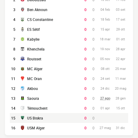
3
Ben Aknoun
0
0
04 feb
03 set
4
CS Constantine
0
0
18 feb
17 set
5
ES Sétif
0
0
15 apr
29 ott
7
Kabylie
0
0
18 mar
01 ott
8
Khenchela
0
0
19 nov
28 apr
9
Rouisset
0
0
05 nov
22 apr
10
MC Alger
0
0
08 ott
25 mar
11
MC Oran
0
0
24 set
11 mar
12
Akbou
0
0
24 dic
20 mag
13
Saoura
0
0
27 ago
28 gen
14
Témouchent
0
0
01 apr
15 ott
15
US Biskra
0
0
16
USM Alger
0
0
27 mag
31 dic