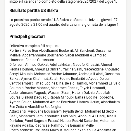
inizio e il calendario completo della stagione 2026/2027 del Ligue 1.
Risultato partita US Biskra
La prossima partita serale è US Biskra vs Saoura e inizia il giovedì 27
agosto 2026 a 21:00 nel quadro della La prima giornata della Ligue 1.
Principali giocatori
L'effettivo completo è il seguente:
Portieri: Fares Ben Abdelhamid Boukerrit, Ali Bencherif, Oussama
Mellala, Abderrahmane Bouchareb, Saber Meddour e Lamdjed
Houssem Eddine Guessoum
Difensori: Ahmed Oukkal, Adel Lakhdari, Naoufel Ghassiri, Ahmed
Redha Houhou, Ameur El Omrani, Yacine Salhi, Nacereddine Khoualed,
Servyl Akouala, Mohamed Yacine Adouane, Abdeldjalil Abdi, Oussama
Barkat, Aymen Chahmat, Salah Eddine Benlaribi e Ayoub Derbal
Centrocampisti: Imad Eddine Diha, Belaïd Hamidi, Mohammed Es Said
Bourahla, Yacine Medane, Mohamed Fenniri, Tayeb Hamoudi,
Abderrahmane Yagoub, Wassim Zerari, Hatem Dakhia, Abdellah
Bouras Djelloul Daouadji, Rabah Mihoubi, Bahaa Eddine Tobbeche,
Aymen Bouda, Mohamed Amine Bouziane, Hamza Heriat, Abdelhakim
Ben Zetta e Alaeddine Boufeligha
Attaccanti: Merouane Boussalem, Riyadh Bendi, Mohamed El Seddik
Baâli, Mohamed Larbi Khoualed, Laïd Saïdi, Abdouel Ali Hadji, Khalil
Darfalou, Pomi Sagesse Exaucé Nzaou, Bouzid Dadache, Mohamed
Rayane Adaika, Riad Wael Rahmoun e Benamar Mellel
Posto sconosciuto: Ishak Mayouf, Moundhir Yahiaoui e Abdelmalek