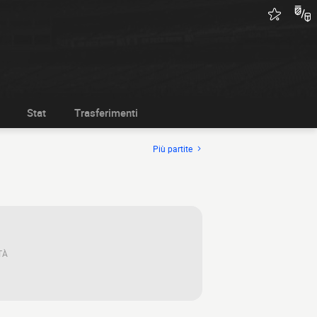
Stat
Trasferimenti
Più partite
TÀ