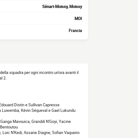
Sénart-Moissy, Moissy
MOI
Francia
 della squadra per ogni incontro un'ora avanti il
l 2.
 Edouard Distin e Sullivan Capresse
utu Luwemba, Kévin Séqueval e Gael Lukundu
 Ganga Mavouica, Granddi N'Goyi, Yacine
 Bentoutou
, Loic N'Kedi, Assane Diagne, Sofian Vaqueiro