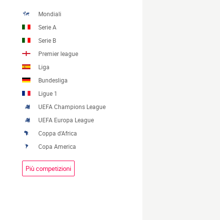
Mondiali
Serie A
Serie B
Premier league
Liga
Bundesliga
Ligue 1
UEFA Champions League
UEFA Europa League
Coppa d'Africa
Copa America
Più competizioni