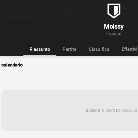
Moissy
Francia
Riassunto
Partite
Classifica
Effettivi
calendario
IL SEGUITO DOPO LA PUBBLICI