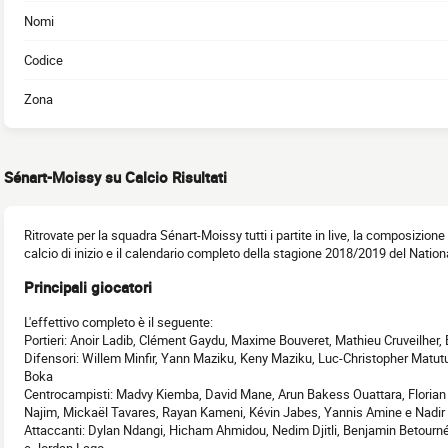
Nomi
Codice
Zona
Sénart-Moissy su Calcio Risultati
Ritrovate per la squadra Sénart-Moissy tutti i partite in live, la composizione
calcio di inizio e il calendario completo della stagione 2018/2019 del Nationa
Principali giocatori
L'effettivo completo è il seguente:
Portieri: Anoir Ladib, Clément Gaydu, Maxime Bouveret, Mathieu Cruveilher,
Difensori: Willem Minfir, Yann Maziku, Keny Maziku, Luc-Christopher Mat
Boka
Centrocampisti: Madvy Kiemba, David Mane, Arun Bakess Ouattara, Florian
Najim, Mickaël Tavares, Rayan Kameni, Kévin Jabes, Yannis Amine e Nadir
Attaccanti: Dylan Ndangi, Hicham Ahmidou, Nedim Djitli, Benjamin Betourné
e Jordan Lago