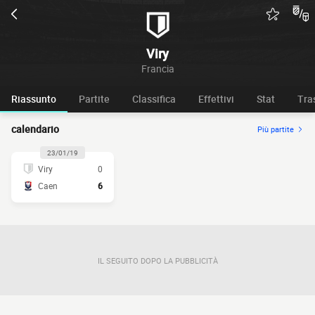
Viry
Francia
Riassunto
Partite
Classifica
Effettivi
Stat
Tra
calendario
Più partite
23/01/19
Viry
0
Caen
6
IL SEGUITO DOPO LA PUBBLICITÀ