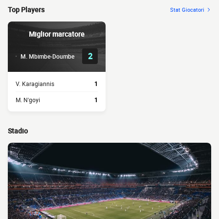
Top Players
Stat Giocatori
Miglior marcatore
2
M. Mbimbe-Doumbe
V. Karagiannis
1
M. N'goyi
1
Stadio