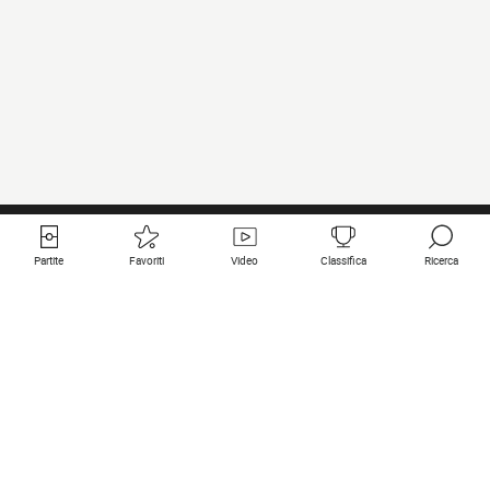
Partite
Favoriti
Video
Classifica
Ricerca
Links utili
Squadre in primo piano
Tutte le partite
PSG
Partita in diretta
Bayern Munich
Ultimi risultati
Real Madrid
Prossime partite
Inter
Partita in streaming
Juventus
Contatto
Manchester City
Note legali
Manchester United
Liverpool