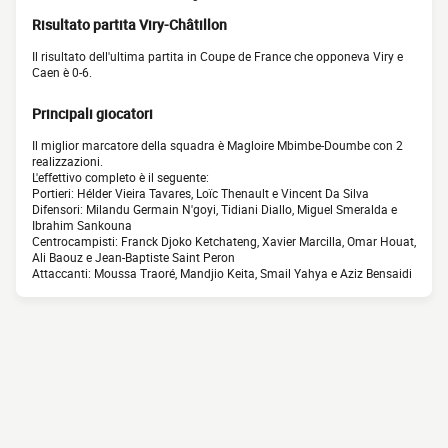
Risultato partita Viry-Châtillon
Il risultato dell'ultima partita in Coupe de France che opponeva Viry e
Caen è 0-6.
Principali giocatori
Il miglior marcatore della squadra è Magloire Mbimbe-Doumbe con 2
realizzazioni.
L'effettivo completo è il seguente:
Portieri: Hélder Vieira Tavares, Loïc Thenault e Vincent Da Silva
Difensori: Milandu Germain N'goyi, Tidiani Diallo, Miguel Smeralda e
Ibrahim Sankouna
Centrocampisti: Franck Djoko Ketchateng, Xavier Marcilla, Omar Houat,
Ali Baouz e Jean-Baptiste Saint Peron
Attaccanti: Moussa Traoré, Mandjio Keita, Smail Yahya e Aziz Bensaidi