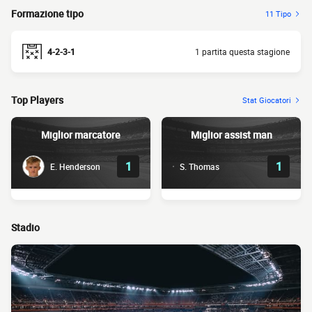
Formazione tipo
11 Tipo
4-2-3-1
1 partita questa stagione
Top Players
Stat Giocatori
Miglior marcatore
Miglior assist man
1
1
E. Henderson
S. Thomas
Stadio