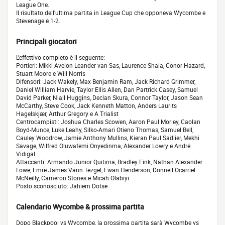
League One.
Il risultato dell'ultima partita in League Cup che opponeva Wycombe e
Stevenage è 1-2.
Principali giocatori
L'effettivo completo è il seguente:
Portieri: Mikki Avelon Leander van Sas, Laurence Shala, Conor Hazard,
Stuart Moore e Will Norris
Difensori: Jack Wakely, Max Benjamin Ram, Jack Richard Grimmer,
Daniel William Harvie, Taylor Ellis Allen, Dan Partrick Casey, Samuel
David Parker, Niall Huggins, Declan Skura, Connor Taylor, Jason Sean
McCarthy, Steve Cook, Jack Kenneth Matton, Anders Laurits
Hagelskjær, Arthur Gregory e A Trialist
Centrocampisti: Joshua Charles Scowen, Aaron Paul Morley, Caolan
Boyd-Munce, Luke Leahy, Silko-Amari Otieno Thomas, Samuel Bell,
Cauley Woodrow, Jamie Anthony Mullins, Kieran Paul Sadlier, Mekhi
Savage, Wilfred Oluwafemi Onyedinma, Alexander Lowry e André
Vidigal
Attaccanti: Armando Junior Quitirna, Bradley Fink, Nathan Alexander
Lowe, Emre James Vann Tezgel, Ewan Henderson, Donnell Ocarriel
McNeilly, Cameron Stones e Micah Olabiyi
Posto sconosciuto: Jahiem Dotse
Calendario Wycombe & prossima partita
Dopo Blackpool vs Wycombe, la prossima partita sarà Wycombe vs