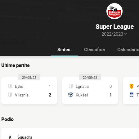
Super League
2022/2023
Sintesi
Classifica
Calendari
Ultime partite
29/05/23
29/05/23
Bylis
1
Egnatia
0
P
Vllaznia
2
Kukësi
1
T
Podio
#
Squadra