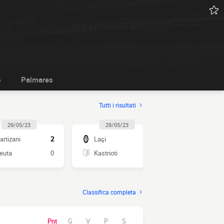
o
Palmares
Tutti i risultati
29/05/23
29/05/23
29/05/2
artizani
2
Laçi
3
Erzeni
euta
0
Kastrioti
0
Tirana
Classifica completa
Pnt
G
V
P
S