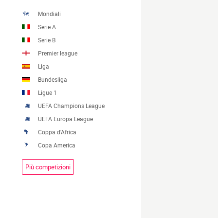
Mondiali
Serie A
Serie B
Premier league
Liga
Bundesliga
Ligue 1
UEFA Champions League
UEFA Europa League
Coppa d'Africa
Copa America
Più competizioni