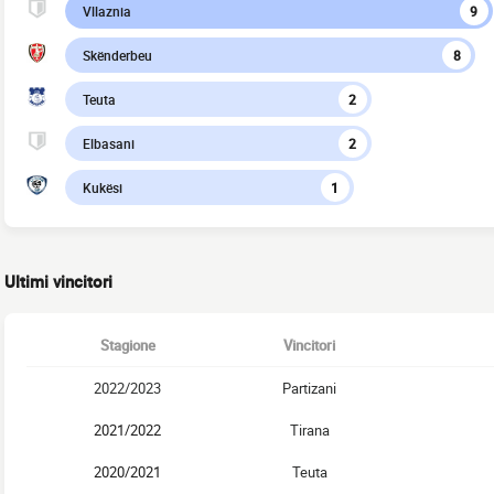
Vllaznia
9
Skënderbeu
8
Teuta
2
Elbasani
2
Kukësi
1
Ultimi vincitori
Stagione
Vincitori
2022/2023
Partizani
2021/2022
Tirana
2020/2021
Teuta