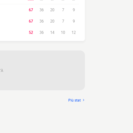
67
36
20
7
9
67
36
20
7
9
52
36
14
10
12
TÀ
Più stat