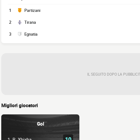
1
Partizani
2
Tirana
3
Egnatia
IL SEGUITO DOPO LA PUBBLICI
Migliori giocatori
Gol
10
1.
R. Xhixha