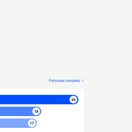
Palmares completo
26
18
17