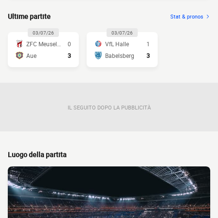
Ultime partite
Stat & pronos
03/07/26
03/07/26
ZFC Meuselwitz
0
VfL Halle
1
Aue
3
Babelsberg
3
IL SEGUITO DOPO LA PUBBLICITÀ
Luogo della partita