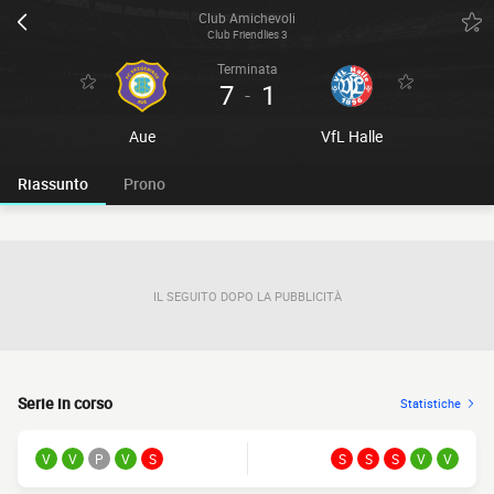
Club Amichevoli
Club Friendlies 3
Terminata
7
1
-
Aue
VfL Halle
Riassunto
Prono
IL SEGUITO DOPO LA PUBBLICITÀ
Serie in corso
Statistiche
V
V
P
V
S
S
S
S
V
V