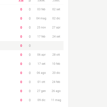
Pnt
G
0
0
03 feb
02 set
0
0
04 mag
02 dic
0
0
25 nov
27 apr
0
0
17 feb
24 set
0
0
0
0
06 apr
28 ott
0
0
17 set
10 feb
0
0
06 ago
20 dic
0
0
01 ott
24 feb
0
0
27 gen
26 ago
0
0
09 dic
11 mag