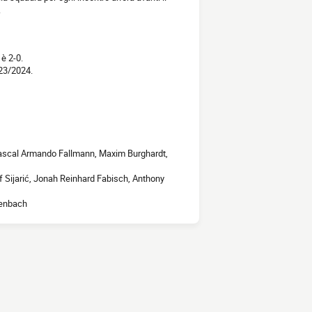
.
 è 2-0.
023/2024.
Pascal Armando Fallmann, Maxim Burghardt,
f Sijarić, Jonah Reinhard Fabisch, Anthony
lenbach