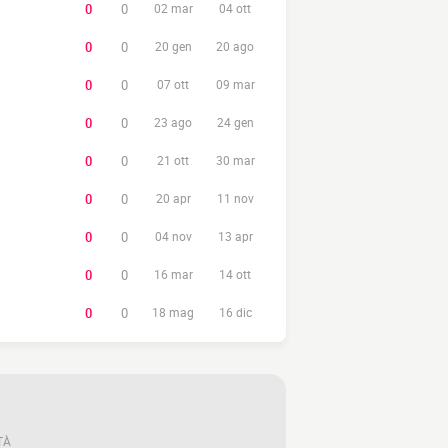
0
0
02 mar
04 ott
0
0
20 gen
20 ago
0
0
07 ott
09 mar
0
0
23 ago
24 gen
0
0
21 ott
30 mar
0
0
20 apr
11 nov
0
0
04 nov
13 apr
0
0
16 mar
14 ott
0
0
18 mag
16 dic
TÀ