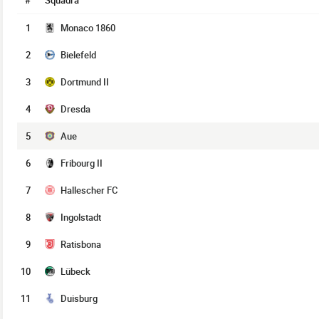
#
Squadra
1
Monaco 1860
2
Bielefeld
3
Dortmund II
4
Dresda
5
Aue
6
Fribourg II
7
Hallescher FC
8
Ingolstadt
9
Ratisbona
10
Lübeck
11
Duisburg