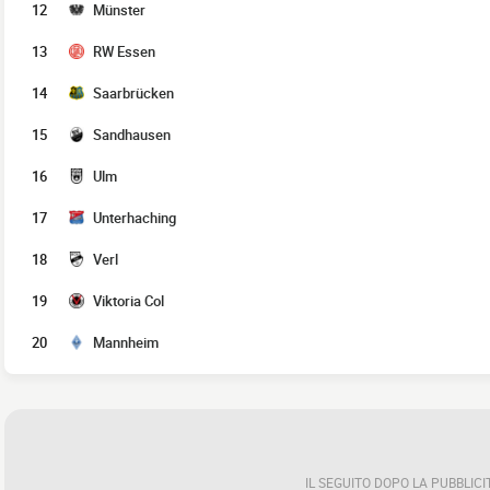
12
Münster
13
RW Essen
14
Saarbrücken
15
Sandhausen
16
Ulm
17
Unterhaching
18
Verl
19
Viktoria Col
20
Mannheim
IL SEGUITO DOPO LA PUBBLICI