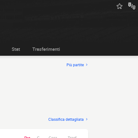
Stat
Trasferimenti
Più partite
Classifica dettagliata
Casa.
Trasf.