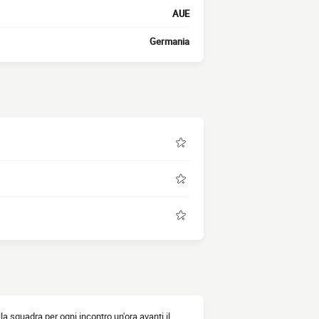
AUE
Germania
ella squadra per ogni incontro un'ora avanti il