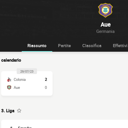
Aue
Germania
Riassunto
Partite
Classifica
Effettivi
calendario
29/07/23
Colonia
2
Aue
0
3. Liga