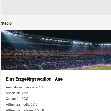
Stadio
Eins Erzgebirgsstadion - Aue
Anno di costruzione:
2018
Superficie:
erba
Capacità:
16080
Affluenza media:
6613
Affluenza massima:
16000