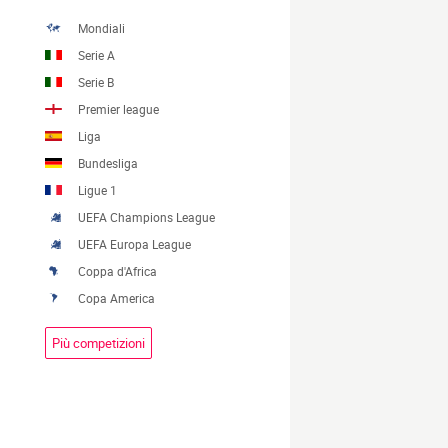
Mondiali
Serie A
Serie B
Premier league
Liga
Bundesliga
Ligue 1
UEFA Champions League
UEFA Europa League
Coppa d'Africa
Copa America
Più competizioni