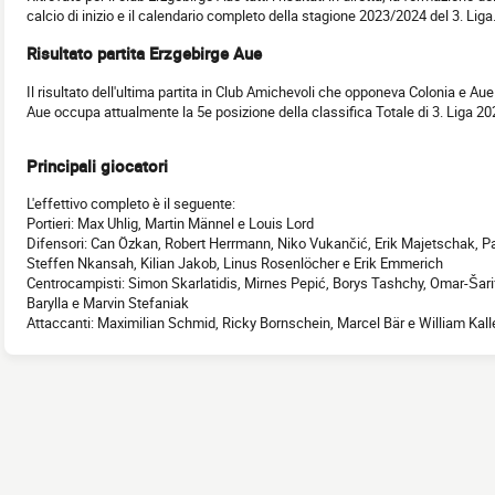
calcio di inizio e il calendario completo della stagione 2023/2024 del 3. Liga
Risultato partita Erzgebirge Aue
Il risultato dell'ultima partita in Club Amichevoli che opponeva Colonia e Aue
Aue occupa attualmente la 5e posizione della classifica Totale di 3. Liga 2
Principali giocatori
L'effettivo completo è il seguente:
Portieri: Max Uhlig, Martin Männel e Louis Lord
Difensori: Can Özkan, Robert Herrmann, Niko Vukančić, Erik Majetschak, 
Steffen Nkansah, Kilian Jakob, Linus Rosenlöcher e Erik Emmerich
Centrocampisti: Simon Skarlatidis, Mirnes Pepić, Borys Tashchy, Omar-Šari
Barylla e Marvin Stefaniak
Attaccanti: Maximilian Schmid, Ricky Bornschein, Marcel Bär e William Kal