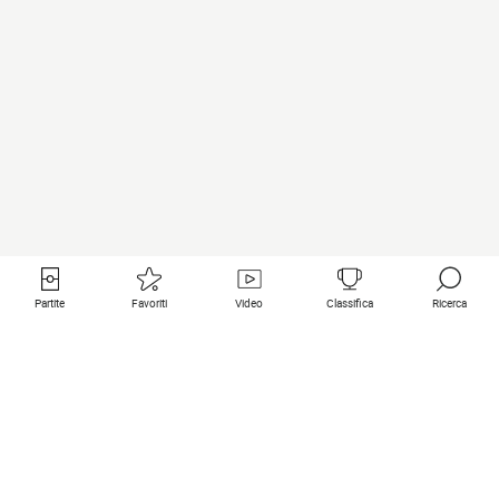
Partite
Favoriti
Video
Classifica
Ricerca
Links utili
Squadre in primo piano