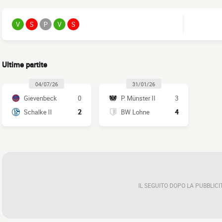
V
S
P
V
S
Ultime partite
04/07/26
31/01/26
Gievenbeck
0
P. Münster II
3
Schalke II
2
BW Lohne
4
IL SEGUITO DOPO LA PUBBLICI