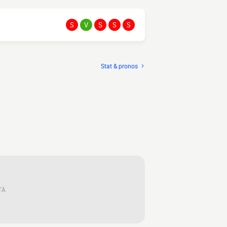
S
V
S
S
S
Stat & pronos
TÀ