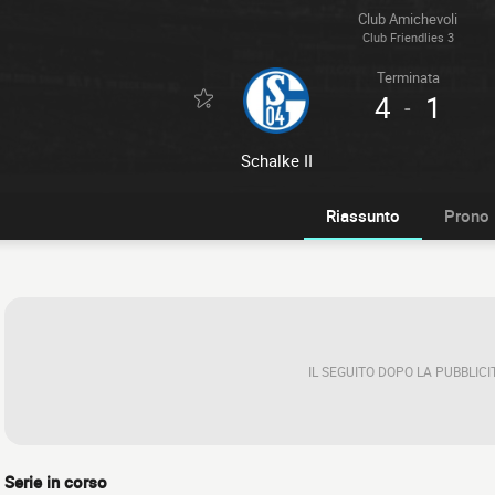
Club Amichevoli
Club Friendlies 3
Terminata
4
1
-
Schalke II
Riassunto
Prono
IL SEGUITO DOPO LA PUBBLICI
Serie in corso