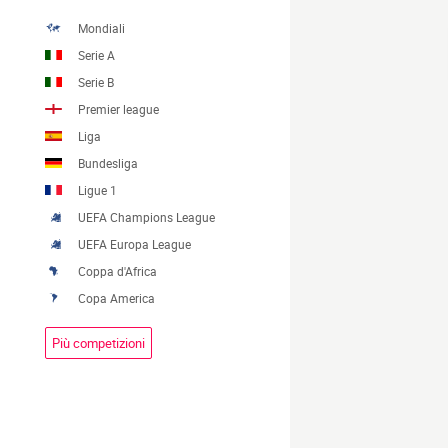
Mondiali
Serie A
Serie B
Premier league
Liga
Bundesliga
Ligue 1
UEFA Champions League
UEFA Europa League
Coppa d'Africa
Copa America
Più competizioni