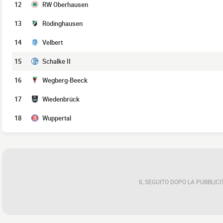
12
RW Oberhausen
13
Rödinghausen
14
Velbert
15
Schalke II
16
Wegberg-Beeck
17
Wiedenbrück
18
Wuppertal
IL SEGUITO DOPO LA PUBBLICI