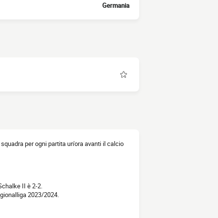
Germania
a squadra per ogni partita un'ora avanti il calcio
Schalke II è 2-2.
egionalliga 2023/2024.