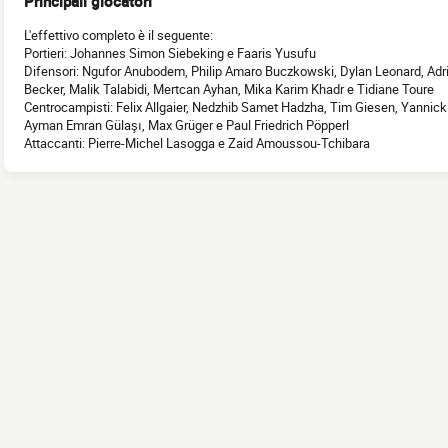
Principali giocatori
L'effettivo completo è il seguente:
Portieri: Johannes Simon Siebeking e Faaris Yusufu
Difensori: Ngufor Anubodem, Philip Amaro Buczkowski, Dylan Leonard, Adri
Becker, Malik Talabidi, Mertcan Ayhan, Mika Karim Khadr e Tidiane Toure
Centrocampisti: Felix Allgaier, Nedzhib Samet Hadzha, Tim Giesen, Yannick 
Ayman Emran Gülaşı, Max Grüger e Paul Friedrich Pöpperl
Attaccanti: Pierre-Michel Lasogga e Zaid Amoussou-Tchibara