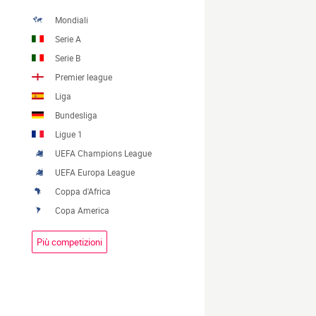
Mondiali
Serie A
Serie B
Premier league
Liga
Bundesliga
Ligue 1
UEFA Champions League
UEFA Europa League
Coppa d'Africa
Copa America
Più competizioni