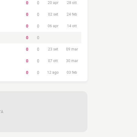
0
0
20 apr
28 ott
0
0
02 set
24 feb
0
0
06 apr
14 ott
0
0
0
0
23 set
09 mar
0
0
07 ott
30 mar
0
0
12 ago
03 feb
TÀ