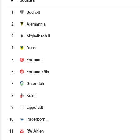
#
Squadra
1
Bocholt
2
Alemannia
3
M'gladbach II
4
Düren
5
Fortuna II
6
Fortuna Köln
7
Gütersloh
8
Köln II
9
Lippstadt
10
Paderborn II
11
RW Ahlen