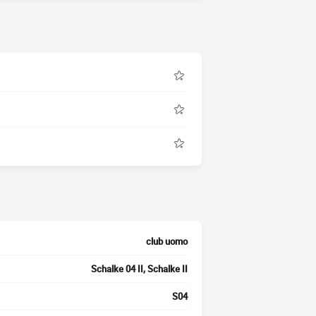
club uomo
Schalke 04 II, Schalke II
S04