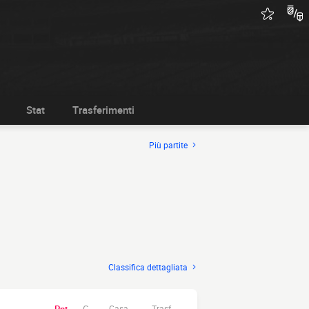
Stat
Trasferimenti
Più partite
Classifica dettagliata
Casa.
Trasf.