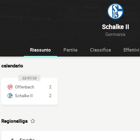
Schalke II
Germania
Riassunto
Partite
Classifica
Effettivi
calendario
22/07/23
Offenbach
2
Schalke II
2
Regionalliga