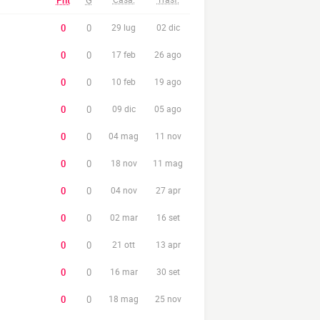
Pnt
G
0
0
29 lug
02 dic
0
0
17 feb
26 ago
0
0
10 feb
19 ago
0
0
09 dic
05 ago
0
0
04 mag
11 nov
0
0
18 nov
11 mag
0
0
04 nov
27 apr
0
0
02 mar
16 set
0
0
21 ott
13 apr
0
0
16 mar
30 set
0
0
18 mag
25 nov