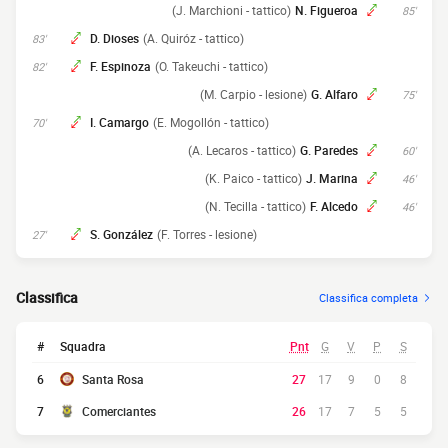
(J. Marchioni - tattico)
N. Figueroa
85'
D. Dioses
(A. Quiróz - tattico)
83'
F. Espinoza
(O. Takeuchi - tattico)
82'
(M. Carpio - lesione)
G. Alfaro
75'
I. Camargo
(E. Mogollón - tattico)
70'
(A. Lecaros - tattico)
G. Paredes
60'
(K. Paico - tattico)
J. Marina
46'
(N. Tecilla - tattico)
F. Alcedo
46'
S. González
(F. Torres - lesione)
27'
Classifica
Classifica completa
#
Squadra
Pnt
G
V
P
S
6
Santa Rosa
27
17
9
0
8
7
Comerciantes
26
17
7
5
5