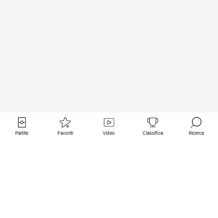
Partite
Favoriti
Video
Classifica
Ricerca
Links utili
Squadre in primo piano