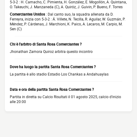
5-3-2 : H. Camacho, C. Pimienta, H. González, E. Mogollón, A. Quintana,
O. Takeuchi, J. Manzaneda (C), A. Quiróz, J. Guivin, P. Bueno, F. Torres
Comerciantes Unidos
: Dal canto suo, la squadra allenata da D.
Ferreyra, inizia con 5-3-2 : Á. Villete, N. Tecilla, R. Aguilar, W. Guzmán, P.
Méndez, P. Cárdenas, J. Marchioni, K. Paico, A. Lecaros, M. Carpio, M.
Sen (C)
Chi è l'arbitro di Santa Rosa Comerciantes ?
Jhonathan Zamora Quiroz arbitra questo incontro
Dove ha luogo la partita Santa Rosa Comerciantes ?
La partita è allo stadio Estadio Los Chankas a Andahuaylas
Data e ora della partita Santa Rosa Comerciantes ?
Partita in diretta su Calcio Risultati il 01 agosto 2025, calcio d'inizio
alle 20:00