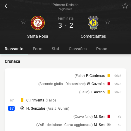
Primera Division
3 giornata
Terminata
3
2
-
Santa Rosa
Comerciantes
Riassunto
Form
Stat
Classifica
Prono
Cronaca
(Fallo)
P. Cárdenas
90+8'
(Secondo giallo - Discussione)
W. Guzmán
90+6'
(Fallo)
F. Alcedo
90+3'
C. Pimienta
(Fallo)
90'
H. González
(Ass J. Guivin)
84'
(Grave fallo)
M. Sen
64'
(VAR - decisione : Carta aggiornata)
M. Sen
62'