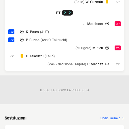
(Fallo)
W. Guzmán
53'
PT
2 - 2
J. Marchioni
43'
K. Paico
(AUT)
38'
P. Bueno
(Ass O. Takeuchi)
29'
(su rigore)
M. Sen
25'
O. Takeuchi
(Fallo)
23'
(VAR - decisione : Rigore)
P. Méndez
22'
IL SEGUITO DOPO LA PUBBLICITÀ
Sostituzioni
Undici iniziale