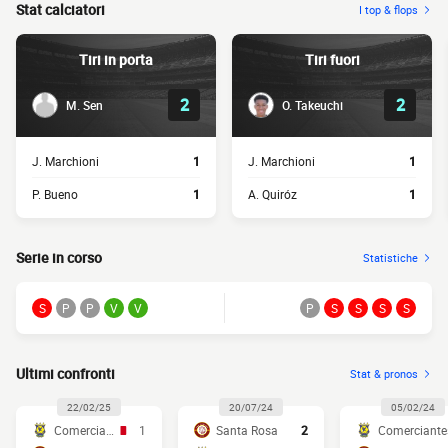
Stat calciatori
I top & flops
Tiri in porta
Tiri fuori
2
2
M. Sen
O. Takeuchi
J. Marchioni
1
J. Marchioni
1
P. Bueno
1
A. Quiróz
1
Serie in corso
Statistiche
S
P
P
V
V
P
S
S
S
S
Ultimi confronti
Stat & pronos
22/02/25
20/07/24
05/02/24
Comerciantes
1
Santa Rosa
2
Comerciante