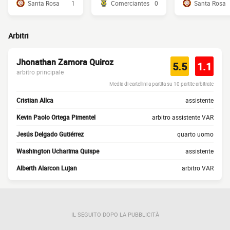
Santa Rosa
1
Comerciantes
0
Santa Rosa
Arbitri
Jhonathan Zamora Quiroz
5.5
1.1
arbitro principale
Media di cartellini a partita su 10 partite arbitrate
Cristian Allca
assistente
Kevin Paolo Ortega Pimentel
arbitro assistente VAR
Jesús Delgado Gutiérrez
quarto uomo
Washington Ucharima Quispe
assistente
Alberth Alarcon Lujan
arbitro VAR
IL SEGUITO DOPO LA PUBBLICITÀ