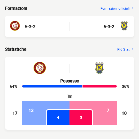
Formazioni
Formazioni ufficiali
5-3-2
5-3-2
Statistiche
Più Stat
Possesso
64%
36%
Tiri
13
7
17
10
4
3