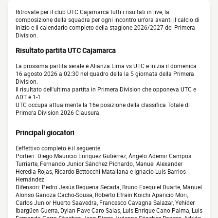
Ritrovate per il club UTC Cajamarca tutti i risultati in live, la
composizione della squadra per ogni incontro un'ora avanti il calcio di
inizio e il calendario completo della stagione 2026/2027 del Primera
Division.
Risultato partita UTC Cajamarca
La prossima partita serale è Alianza Lima vs UTC e inizia il domenica
16 agosto 2026 a 02:30 nel quadro della la 5 giornata della Primera
Division.
Il risultato dell'ultima partita in Primera Division che opponeva UTC e
ADT è 1-1.
UTC occupa attualmente la 16e posizione della classifica Totale di
Primera Division 2026 Clausura.
Principali giocatori
L'effettivo completo è il seguente:
Portieri: Diego Mauricio Enríquez Gutiérrez, Ángelo Ademir Campos
Turriarte, Fernando Junior Sánchez Pichardo, Manuel Alexander
Heredia Rojas, Ricardo Bettocchi Matallana e Ignacio Luis Barrios
Hernández
Difensori: Pedro Jesús Requena Secada, Bruno Exequiel Duarte, Manuel
Alonso Ganoza Cacho-Sousa, Roberto Efraín Koichi Aparicio Mori,
Carlos Junior Huerto Saavedra, Francesco Cavagna Salazar, Yehider
Ibargüen Guerra, Dylan Pave Caro Salas, Luis Enrique Cano Palma, Luis