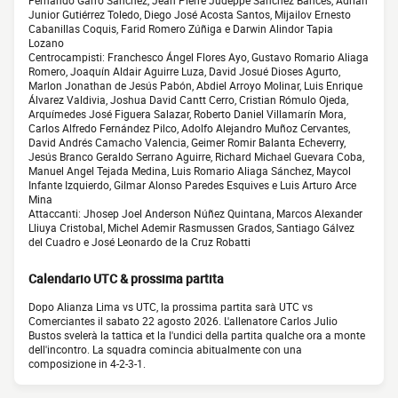
Fernando Garro Sánchez, Jean Pierre Judeppe Sánchez Bances, Adrián
Junior Gutiérrez Toledo, Diego José Acosta Santos, Mijailov Ernesto
Cabanillas Coquis, Farid Romero Zúñiga e Darwin Alindor Tapia
Lozano
Centrocampisti: Franchesco Ángel Flores Ayo, Gustavo Romario Aliaga
Romero, Joaquín Aldair Aguirre Luza, David Josué Dioses Agurto,
Marlon Jonathan de Jesús Pabón, Abdiel Arroyo Molinar, Luis Enrique
Álvarez Valdivia, Joshua David Cantt Cerro, Cristian Rómulo Ojeda,
Arquímedes José Figuera Salazar, Roberto Daniel Villamarín Mora,
Carlos Alfredo Fernández Pilco, Adolfo Alejandro Muñoz Cervantes,
David Andrés Camacho Valencia, Geimer Romir Balanta Echeverry,
Jesús Branco Geraldo Serrano Aguirre, Richard Michael Guevara Coba,
Manuel Angel Tejada Medina, Luis Romario Aliaga Sánchez, Maycol
Infante Izquierdo, Gilmar Alonso Paredes Esquives e Luis Arturo Arce
Mina
Attaccanti: Jhosep Joel Anderson Núñez Quintana, Marcos Alexander
Lliuya Cristobal, Michel Ademir Rasmussen Grados, Santiago Gálvez
del Cuadro e José Leonardo de la Cruz Robatti
Calendario UTC & prossima partita
Dopo Alianza Lima vs UTC, la prossima partita sarà UTC vs
Comerciantes il sabato 22 agosto 2026. L'allenatore Carlos Julio
Bustos svelerà la tattica et la l'undici della partita qualche ora a monte
dell'incontro. La squadra comincia abitualmente con una
composizione in 4-2-3-1.