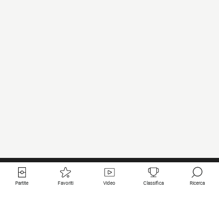
Partite
Favoriti
Video
Classifica
Ricerca
Links utili
Squadre in primo piano
Tutte le partite
PSG