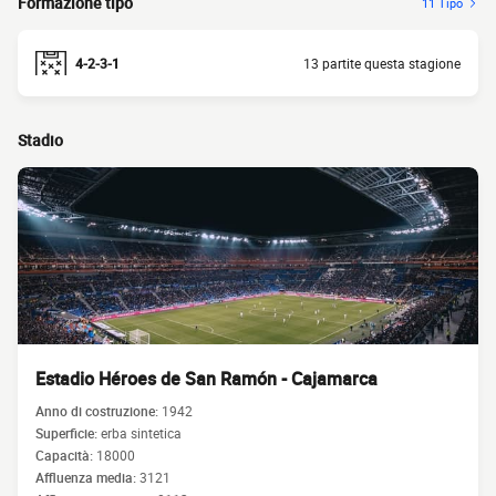
Formazione tipo
11 Tipo
4-2-3-1
13 partite questa stagione
Stadio
Estadio Héroes de San Ramón - Cajamarca
Anno di costruzione:
1942
Superficie:
erba sintetica
Capacità:
18000
Affluenza media:
3121