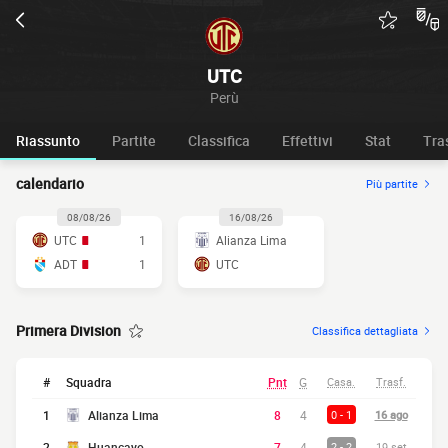
UTC
Perù
Riassunto
Partite
Classifica
Effettivi
Stat
Tra
calendario
Più partite
08/08/26
16/08/26
UTC
1
Alianza Lima
ADT
1
UTC
Primera Division
Classifica dettagliata
#
Squadra
Pnt
G
Casa.
Trasf.
1
Alianza Lima
8
4
0 - 1
16 ago
2
Huancayo
7
4
2 - 2
19 set