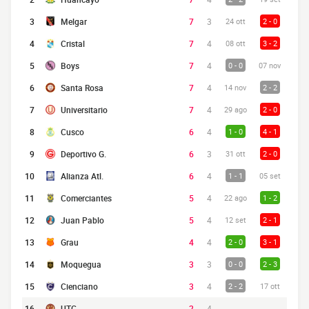
3
Melgar
7
3
24 ott
2 - 0
4
Cristal
7
4
08 ott
3 - 2
5
Boys
7
4
0 - 0
07 nov
6
Santa Rosa
7
4
14 nov
2 - 2
7
Universitario
7
4
29 ago
2 - 0
8
Cusco
6
4
1 - 0
4 - 1
9
Deportivo G.
6
3
31 ott
2 - 0
10
Alianza Atl.
6
4
1 - 1
05 set
11
Comerciantes
5
4
22 ago
1 - 2
12
Juan Pablo
5
4
12 set
2 - 1
13
Grau
4
4
2 - 0
3 - 1
14
Moquegua
3
3
0 - 0
2 - 3
15
Cienciano
3
4
2 - 2
17 ott
16
UTC
2
4