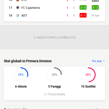
17
FC Cajamarca
1
3
2 - 0
0 - 2
18
ADT
1
4
0 - 1
29 ago
IL SEGUITO DOPO LA PUBBLICITÀ
Stat globali in Primera Division
Più stat
29%
24%
48%
6 vittorie
5 Pareggi
10 Sonfitte
1,1 Punti/diretta