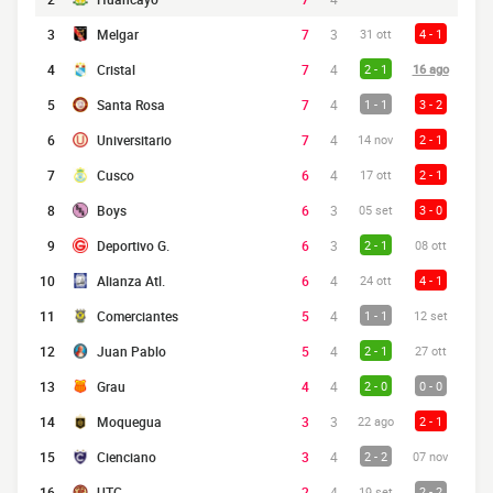
3
Melgar
7
3
31 ott
4 - 1
4
Cristal
7
4
2 - 1
16 ago
5
Santa Rosa
7
4
1 - 1
3 - 2
6
Universitario
7
4
14 nov
2 - 1
7
Cusco
6
4
17 ott
2 - 1
8
Boys
6
3
05 set
3 - 0
9
Deportivo G.
6
3
2 - 1
08 ott
10
Alianza Atl.
6
4
24 ott
4 - 1
11
Comerciantes
5
4
1 - 1
12 set
12
Juan Pablo
5
4
2 - 1
27 ott
13
Grau
4
4
2 - 0
0 - 0
14
Moquegua
3
3
22 ago
2 - 1
15
Cienciano
3
4
2 - 2
07 nov
16
UTC
2
4
19 set
2 - 2