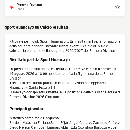
Primera Division
Perù
Sport Huancayo su Calcio Risultati
Ritrovate per il club Sport Huancayo tutti i risultati in live, la formazione
della squadra per ogni incontro un'ora avanti il calcio di inizio e il
calendario completo della stagione 2026/2027 del Primera Division.
Risultato partita Sport Huancayo
La prossima partita serale è Cristal vs Huancayo e inizia il domenica
16 agosto 2026 a 18:00 nel quadro della la 5 giornata della Primera
Division.
Il risultato dell'ultima partita in Primera Division che opponeva
Huancayo e Santa Rosa è 1-1.
Huancayo occupa attualmente la 2e posizione della classifica Totale di
Primera Division 2026 Clausura.
Principali giocatori
L'effettivo completo è il seguente:
Portieri: Massimo Enrique Sandi Béjar, Ángel Gustavo Zamudio Chávez,
Diego Nelson Campos Huamán, Aldair Edu Ccorahua Barboza e Joel