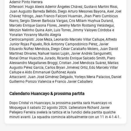
Ademir Pinto Herrera
Difensori: Hugo Alexis Ademir Ángeles Chávez, Gustavo Martini Rissi,
Juan Augusto Barreda Bellido, Diego Arturo Mesones Bayona, Axel Joel
Chávez Ydrogo, Jean Franco Falconí Huamán, Jhan Piero Cumbicus
Narro, Sergio Steven Barboza Vargas, Cris Miliam Huyhua Durand,
Marcelo Enrique Gaona Flores, Jeremy Martín Rostaing Verástegui,
Minzún Nelinho Quina Asín, Luis Torres, Jimmy Valoyes Córdoba e
Yonatan Yovanny Murillo Alegría
Centrocampisti: Jose Meza, Leonardo Marcelo Villar Callupe, Alfredo
Junior Rojas Pajuelo, Rick Antonny Campodónico Pérez, Javier
Eduardo Núñez Mendoza, Diego César Carabaño Molero, Juan David
Martínez Olivares, Nahuel Isaías Luján, Javier Andrés Sanguinetti,
Ronal Omar Huaccha Jurado, Ricardo Enrique Salcedo Smith, Piero
Alessandro Magallanes Broggi, Cristian Joel Mendoza Suárez, Matías
Augusto Pérez García, Carlos Bryan Jiménez Ortiz, Edú Marcelo Villar
Callupe e Aldo Emmanuel Quiñónez Ayala
Attaccanti: Juan José Giménez Delgado, Yorleys Mena Palacios, Daniel
Guillermo Porozo Valencia e Franco Javier Caballero
Calendario Huancayo & prossima partita
Dopo Cristal vs Huancayo, la prossima partita sarà Huancayo vs
Moquegua il sabato 22 agosto 2026. L'allenatore Richard Javier
Pellejero Ferreira svelerà la tattica et la l'undici della partita qualche
minuti avanti. La squadra comincia abitualmente con un 11 in 4-1-4-1.