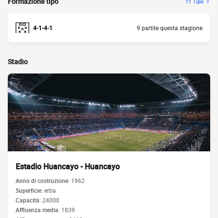
Formazione tipo
11 Tipo
4-1-4-1
9 partite questa stagione
Stadio
Estadio Huancayo - Huancayo
Anno di costruzione:
1962
Superficie:
erba
Capacità:
24000
Affluenza media:
1839