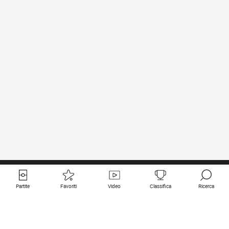
Partite
Favoriti
Video
Classifica
Ricerca
Links utili
Squadre in primo piano
Tutte le partite
PSG