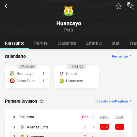
Huancayo
Perù
Riassunto
Partite
Classifica
Effettivi
Stat
Tra
calendario
Più partite
07/08/26
16/08/26
Huancayo
1
Cristal
Santa Rosa
1
Huancayo
Primera Division
Classifica dettagliata
#
Squadra
Pnt
G
Casa.
Trasf.
1
Alianza Lima
7
3
1 - 2
2 - 1
2
Huancayo
7
4