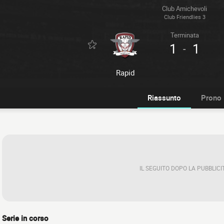
Club Amichevoli
Club Friendlies 3
Terminata
1
1
-
Rapid
Riassunto
Prono
IL SEGUITO DOPO LA PUBBLICI
Serie in corso