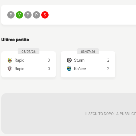
P
V
P
P
S
Ultime partite
05/07/26
03/07/26
Rapid
0
Sturm
2
Rapid
0
Košice
2
IL SEGUITO DOPO LA PUBBLICI