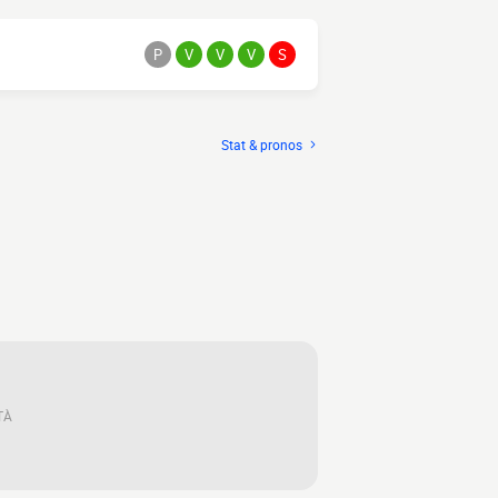
P
V
V
V
S
Stat & pronos
TÀ