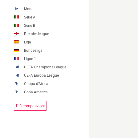
Mondiali
Serie A
Serie B
Premier league
Liga
Bundesliga
Ligue 1
UEFA Champions League
UEFA Europa League
Coppa d'Africa
Copa America
Più competizioni