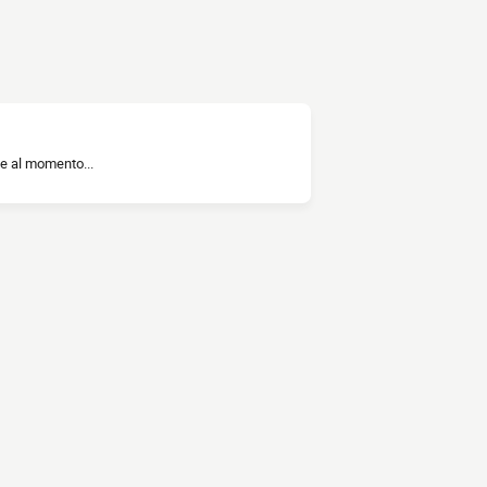
e al momento...