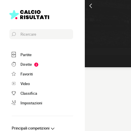
Ricercare
Partite
Dirette
2
Favoriti
Video
Classifica
Impostazioni
Principali competizioni