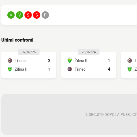
V
V
S
S
P
Ultimi confronti
09/07/25
23/02/24
Třinec
2
Žilina II
1
T
Žilina II
1
Třinec
4
Ž
IL SEGUITO DOPO LA PUBBLICI