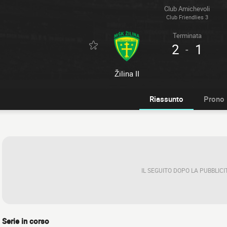
Club Amichevoli
Club Friendlies 3
Terminata
2
1
-
Žilina II
Riassunto
Prono
IL SEGUITO DOPO LA PUBBLICI
Serie in corso