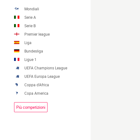
Mondiali
Serie A
Serie B
Premier league
Liga
Bundesliga
Ligue 1
UEFA Champions League
UEFA Europa League
Coppa d'Africa
Copa America
Più competizioni