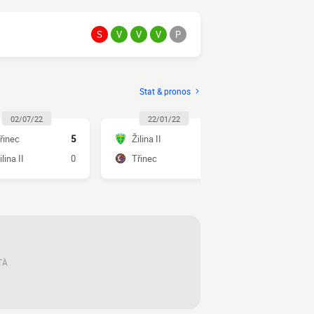
S
V
V
V
P
Stat & pronos
02/07/22
22/01/22
30/06/2
řinec
5
Žilina II
0
Třinec
ilina II
0
Třinec
3
Žilina II
TÀ