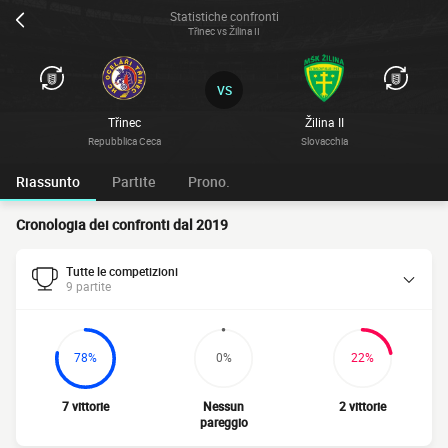
Statistiche confronti
Třinec vs Žilina II
VS
Třinec
Žilina II
Repubblica Ceca
Slovacchia
Riassunto
Partite
Prono.
Cronologia dei confronti dal 2019
Tutte le competizioni
9 partite
78%
0%
22%
7 vittorie
Nessun
2 vittorie
pareggio