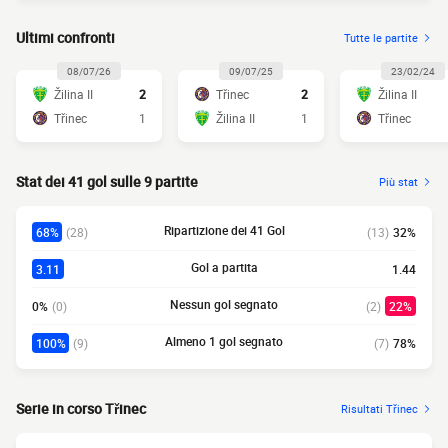
Ultimi confronti
Tutte le partite
08/07/26
09/07/25
23/02/24
Žilina II
2
Třinec
2
Žilina II
Třinec
1
Žilina II
1
Třinec
Stat dei 41 gol sulle 9 partite
Più stat
Ripartizione dei 41 Gol
68%
(28)
(13)
32%
Gol a partita
3.11
1.44
Nessun gol segnato
0%
(0)
(2)
22%
Almeno 1 gol segnato
100%
(9)
(7)
78%
Serie in corso Třinec
Risultati Třinec