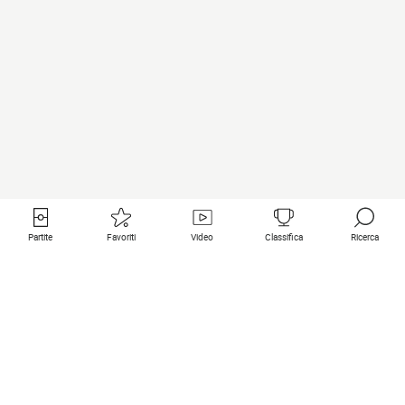
Partite
Favoriti
Video
Classifica
Ricerca
Links utili
Squadre in primo piano
Tutte le partite
PSG
Partita in diretta
Bayern Munich
Ultimi risultati
Real Madrid
Prossime partite
Inter