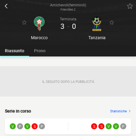
Amichevoli(femminili)
Friendlies 2
Terminata
3
0
-
Marocco
Tanzania
Riassunto
Prono
IL SEGUITO DOPO LA PUBBLICITÀ
Serie in corso
Statistiche
V
P
V
S
P
S
S
V
V
P