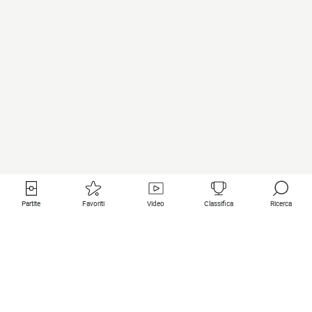
Partite
Favoriti
Video
Classifica
Ricerca
Links utili
Squadre in primo piano