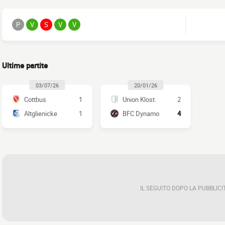
P
V
S
V
V
Ultime partite
03/07/26
20/01/26
Cottbus
1
Union Klost.
2
Altglienicke
1
BFC Dynamo
4
IL SEGUITO DOPO LA PUBBLICI