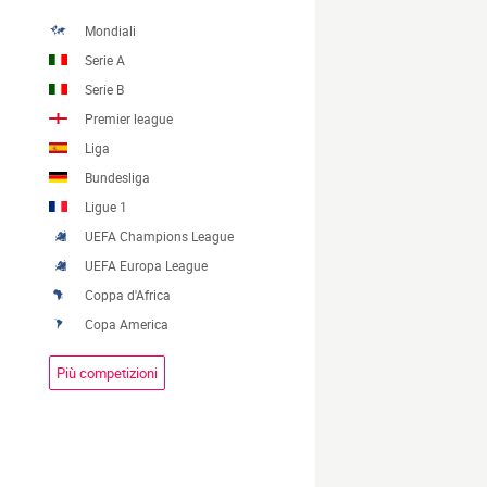
Mondiali
Serie A
Serie B
Premier league
Liga
Bundesliga
Ligue 1
UEFA Champions League
UEFA Europa League
Coppa d'Africa
Copa America
Più competizioni