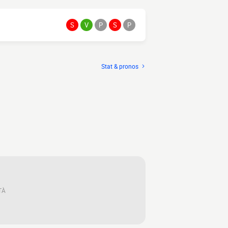
S
V
P
S
P
Stat & pronos
TÀ