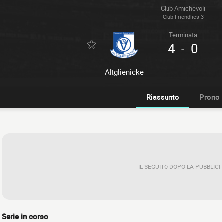
Club Amichevoli
Club Friendlies 3
Terminata
4
0
-
Altglienicke
Riassunto
Prono
IL SEGUITO DOPO LA PUBBLICI
Serie in corso