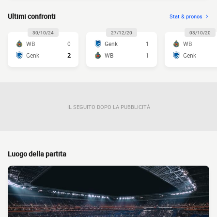
Ultimi confronti
Stat & pronos
30/10/24
27/12/20
03/10/20
WB
0
Genk
1
WB
Genk
2
WB
1
Genk
IL SEGUITO DOPO LA PUBBLICITÀ
Luogo della partita