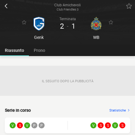
Club Amichevoli
Club Friendlies 3
Terminata
2
1
-
Genk
WB
Riassunto
Prono
IL SEGUITO DOPO LA PUBBLICITÀ
Serie in corso
Statistiche
V
S
V
P
P
V
S
S
V
S