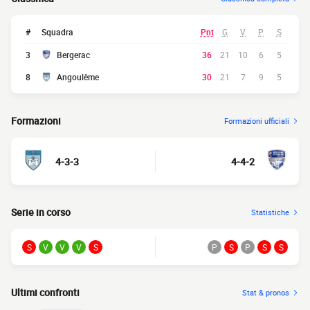
#
Squadra
Pnt
G
V
P
S
3
Bergerac
36
21
10
6
5
8
Angoulême
30
21
7
9
5
Formazioni
Formazioni ufficiali
4-3-3
4-4-2
Serie in corso
Statistiche
S
V
V
V
S
P
S
P
S
S
Ultimi confronti
Stat & pronos