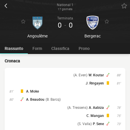
National 1
17 giornata
Terminata
0
0
-
Angoulême
Bergerac
Riassunto
Form
Classifica
Prono
Cronaca
(A. Even)
W. Koutar
88'
J. Ringayen
81'
A. Moke
81'
A. Beaudou
(B. Barcq)
80'
(A. Tressens)
A. Aabiza
78'
C. Mangan
75'
(S. Valla)
P. Sene
73'