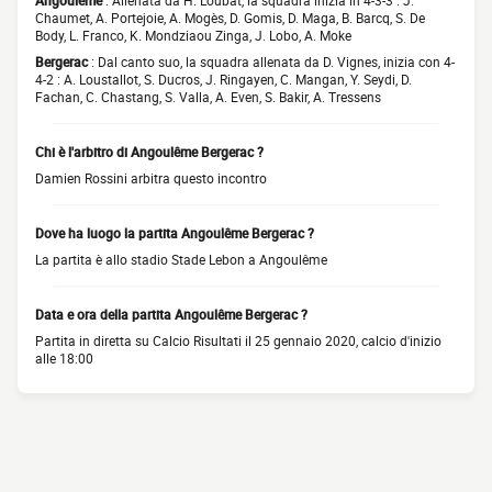
Angoulême
: Allenata da H. Loubat, la squadra inizia in 4-3-3 : J.
Chaumet, A. Portejoie, A. Mogès, D. Gomis, D. Maga, B. Barcq, S. De
Body, L. Franco, K. Mondziaou Zinga, J. Lobo, A. Moke
Bergerac
: Dal canto suo, la squadra allenata da D. Vignes, inizia con 4-
4-2 : A. Loustallot, S. Ducros, J. Ringayen, C. Mangan, Y. Seydi, D.
Fachan, C. Chastang, S. Valla, A. Even, S. Bakir, A. Tressens
Chi è l'arbitro di Angoulême Bergerac ?
Damien Rossini arbitra questo incontro
Dove ha luogo la partita Angoulême Bergerac ?
La partita è allo stadio Stade Lebon a Angoulême
Data e ora della partita Angoulême Bergerac ?
Partita in diretta su Calcio Risultati il 25 gennaio 2020, calcio d'inizio
alle 18:00