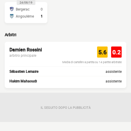
24/08/19
Bergerac
0
Angoulême
1
Arbitri
Damien Rossini
5.6
0.2
arbitro principale
Media di cartellini a partita su 14 partite arbitrate
Sébastien Lemaire
assistente
Hakim Mahaoudi
assistente
IL SEGUITO DOPO LA PUBBLICITÀ