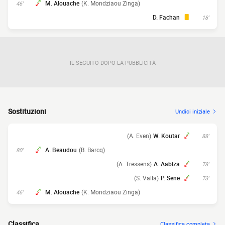
M. Alouache
(K. Mondziaou Zinga)
46'
D. Fachan
18'
IL SEGUITO DOPO LA PUBBLICITÀ
Sostituzioni
Undici iniziale
(A. Even)
W. Koutar
88'
A. Beaudou
(B. Barcq)
80'
(A. Tressens)
A. Aabiza
78'
(S. Valla)
P. Sene
73'
M. Alouache
(K. Mondziaou Zinga)
46'
Classifica
Classifica completa