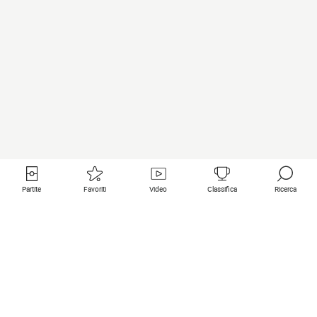
Partite
Favoriti
Video
Classifica
Ricerca
Links utili
Squadre in primo piano