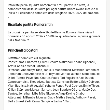
Ritrovate per la squadra Romorantin tutti i partite in diretta, la
composizione della squadra per ogni partita un'ora avanti il calcio di
inizio e il calendario completo della stagione 2026/2027 del National
2.
Risultato partita Romorantin
La prossima partita serale è St-J-le-Blanc vs Romorantin e inizia il
domenica 30 agosto 2026 a 15:00 nel quadro della La prima giornata
della National 2.
Principali giocatori
L'effettivo completo è il seguente:
Portieri: Noa Charriéras, Owen-Césaire Matimbou, Yoann Djidonou,
Arthur Arias e Mehdi Banchouri
Difensori: Abdoulaye Diop, Yanis Si Mohammed, Maxence Lomonnier,
Jonathan Chris Abonckelet Jr., Reynald Martial, Quentin Moutiapoullé,
Djibril Tamsir Paye, Noa Courtin, Paulo Tati Rogeiro e Axel Dudoit
Centrocampisti: Théo Alves, Baptiste Canelhas Reiffers, Eddy Debreux,
Ylian Baptiste, Naël Arzalaï, Yohann Penot, Paul Guenon, Émile Thiou,
Killian Stéphane Morgan Sanson, Jean-Baptiste Gérard, Matéo Dos
Santos, Jonathan M'be M'be Nkouet e Ange-Kévine Gnabo
Attaccanti: M'Bemba Moussa Diaby, Mathis Baude, Anthony Payet,
Bailly Ernest Zadi, Kemal Sarıgöl e Sacha Afflard