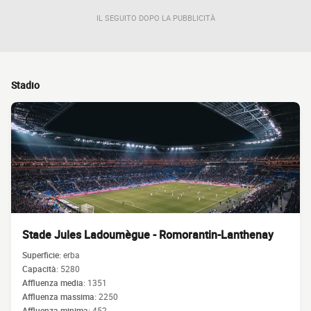
IL SEGUITO DOPO LA PUBBLICITÀ
Stadio
Stade Jules Ladoumègue - Romorantin-Lanthenay
Superficie:
erba
Capacità:
5280
Affluenza media:
1351
Affluenza massima:
2250
Affluenza minima:
452