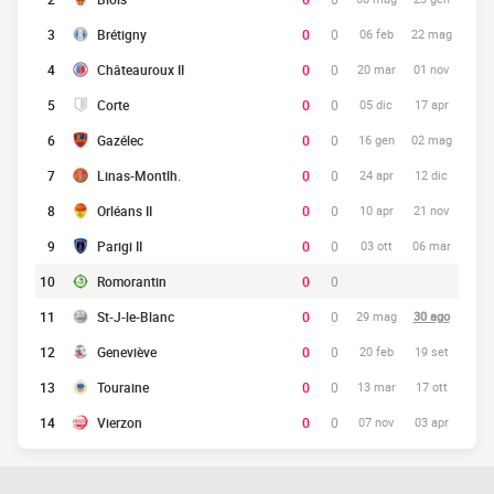
3
Brétigny
0
0
06 feb
22 mag
4
Châteauroux II
0
0
20 mar
01 nov
5
Corte
0
0
05 dic
17 apr
6
Gazélec
0
0
16 gen
02 mag
7
Linas-Montlh.
0
0
24 apr
12 dic
8
Orléans II
0
0
10 apr
21 nov
9
Parigi II
0
0
03 ott
06 mar
10
Romorantin
0
0
11
St-J-le-Blanc
0
0
29 mag
30 ago
12
Geneviève
0
0
20 feb
19 set
13
Touraine
0
0
13 mar
17 ott
14
Vierzon
0
0
07 nov
03 apr