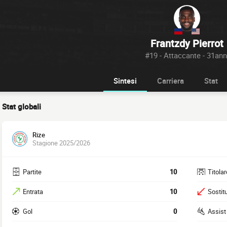
Frantzdy Pierrot
#19 - Attaccante - 31ann
Sintesi
Carriera
Stat
Stat globali
Rize
Stagione 2025/2026
Partite
10
Titolar
Entrata
10
Sostitu
Gol
0
Assist