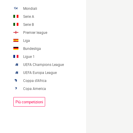
Mondiali
Serie A
Serie B
Premier league
Liga
Bundesliga
Ligue 1
UEFA Champions League
UEFA Europa League
Coppa d'Africa
Copa America
Più competizioni