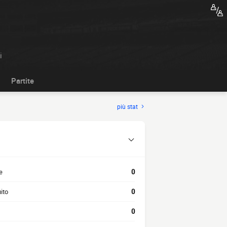
i
Partite
più stat
e
0
ito
0
0