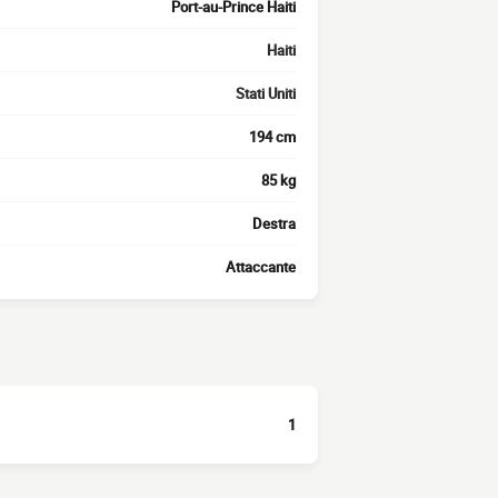
Port-au-Prince Haiti
Haiti
Stati Uniti
194 cm
85 kg
Destra
Attaccante
1