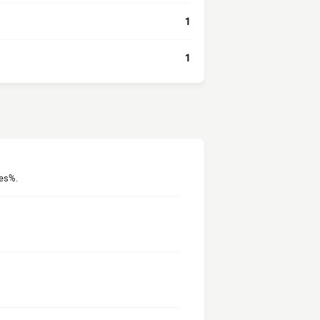
1
1
tes%.