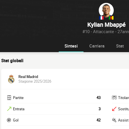
Kylian Mbappé
#10 - Attaccante - 27ann
Sintesi
Carriera
Stat
Stat globali
Real Madrid
Stagione 2025/2026
Partite
43
Titolar
Entrata
3
Sostitu
Gol
42
Assist