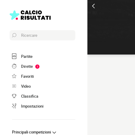
Ricercare
Partite
Dirette
1
Favoriti
Video
Classifica
Impostazioni
Principali competizioni