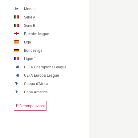
Mondiali
Serie A
Serie B
Premier league
Liga
Bundesliga
Ligue 1
UEFA Champions League
UEFA Europa League
Coppa d'Africa
Copa America
Più competizioni