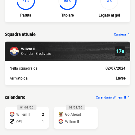
71%
65%
3%
Partita
Titolare
Legato ai gol
Squadra attuale
Carriera
Willem II
17e
Olanda - Eredivisie
Nella squadra da
02/07/2024
Arrivato dal
Lierse
calendario
Calendario Willem II
01/08/26
08/08/26
Willem II
2
Go Ahead
OFI
1
Willem II