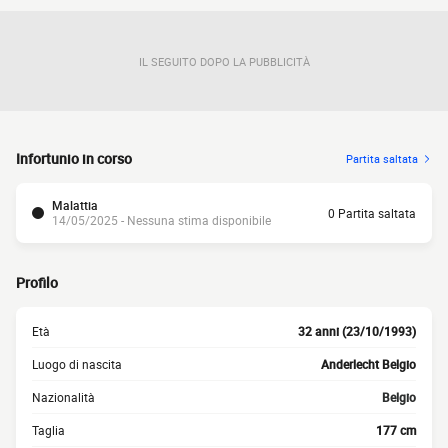
IL SEGUITO DOPO LA PUBBLICITÀ
Infortunio in corso
Partita saltata
Malattia
0 Partita saltata
14/05/2025 - Nessuna stima disponibile
Profilo
Età
32 anni (23/10/1993)
Luogo di nascita
Anderlecht Belgio
Nazionalità
Belgio
Taglia
177 cm