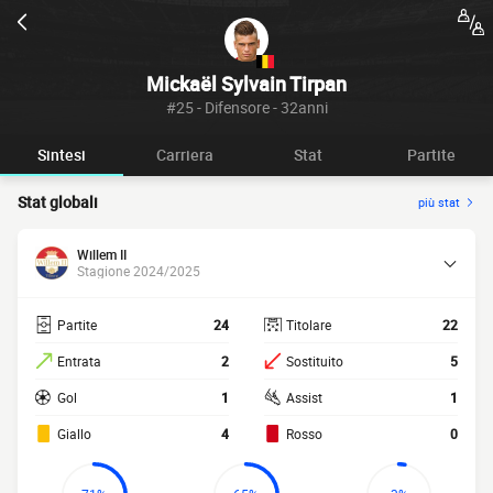
Mickaël Sylvain Tirpan
#25 - Difensore - 32anni
Sintesi
Carriera
Stat
Partite
Stat globali
più stat
Willem II
Stagione 2024/2025
Partite
24
Titolare
22
Entrata
2
Sostituito
5
Gol
1
Assist
1
Giallo
4
Rosso
0