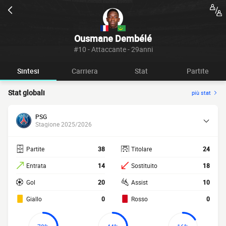
Ousmane Dembélé
#10 - Attaccante - 29anni
Sintesi
Carriera
Stat
Partite
Stat globali
più stat
PSG
Stagione 2025/2026
Partite
38
Titolare
24
Entrata
14
Sostituito
18
Gol
20
Assist
10
Giallo
0
Rosso
0