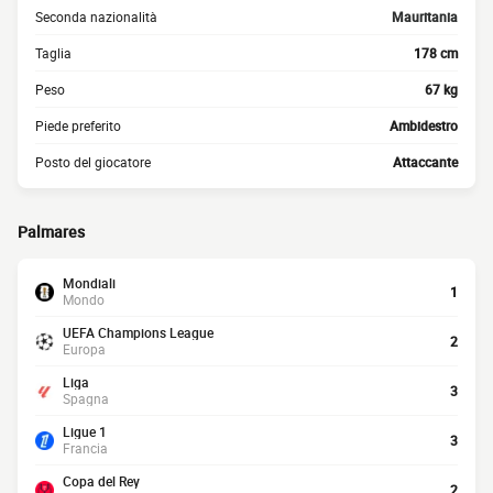
Seconda nazionalità
Mauritania
Taglia
178 cm
Peso
67 kg
Piede preferito
Ambidestro
Posto del giocatore
Attaccante
Palmares
Mondiali
1
Mondo
UEFA Champions League
2
Europa
Liga
3
Spagna
Ligue 1
3
Francia
Copa del Rey
2