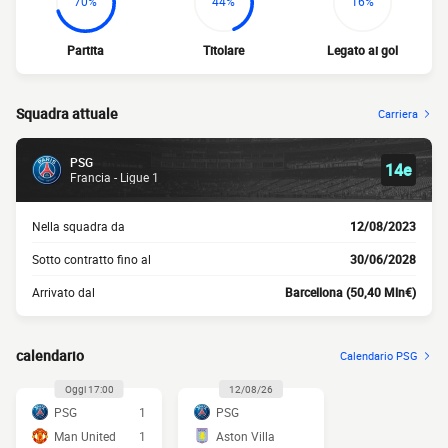
70%
44%
16%
Partita
Titolare
Legato ai gol
Squadra attuale
Carriera
PSG
14e
Francia - Ligue 1
Nella squadra da
12/08/2023
Sotto contratto fino al
30/06/2028
Arrivato dal
Barcellona (50,40 Mln€)
calendario
Calendario PSG
Oggi 17:00
12/08/26
PSG
1
PSG
Man United
1
Aston Villa