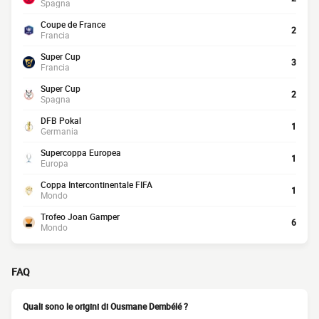
Spagna
Coupe de France
2
Francia
Super Cup
3
Francia
Super Cup
2
Spagna
DFB Pokal
1
Germania
Supercoppa Europea
1
Europa
Coppa Intercontinentale FIFA
1
Mondo
Trofeo Joan Gamper
6
Mondo
FAQ
Quali sono le origini di Ousmane Dembélé ?