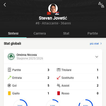
Stevan Jovetić
#8 - Attaccante - 36anni
Sintesi
Carriera
Stat
Partite
Stat globali
più stat
Omónia Nicosia
Stagione 2025/2026
Partite
3
Titolare
1
Entrata
2
Sostituito
1
Gol
5
Assist
2
Giallo
1
Rosso
0