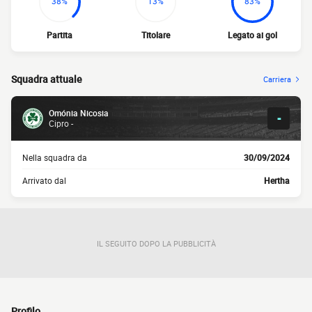
38%
13%
83%
Partita
Titolare
Legato ai gol
Squadra attuale
Carriera
Omónia Nicosia
-
Cipro -
Nella squadra da
30/09/2024
Arrivato dal
Hertha
IL SEGUITO DOPO LA PUBBLICITÀ
Profilo