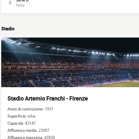
Serie B
Italia
Stadio
Stadio Artemio Franchi - Firenze
Anno di costruzione:
1931
Superficie:
erba
Capacità:
43147
Affluenza media:
22097
Affluenza massima:
43950