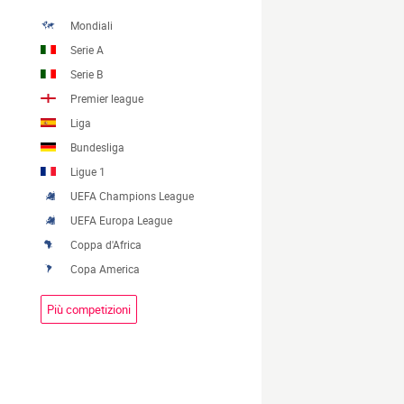
Mondiali
Serie A
Serie B
Premier league
Liga
Bundesliga
Ligue 1
UEFA Champions League
UEFA Europa League
Coppa d'Africa
Copa America
Più competizioni