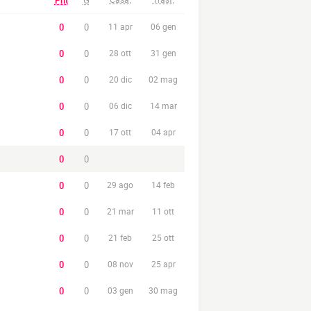
Pnt
G
0
0
11 apr
06 gen
0
0
28 ott
31 gen
0
0
20 dic
02 mag
0
0
06 dic
14 mar
0
0
17 ott
04 apr
0
0
0
0
29 ago
14 feb
0
0
21 mar
11 ott
0
0
21 feb
25 ott
0
0
08 nov
25 apr
0
0
03 gen
30 mag