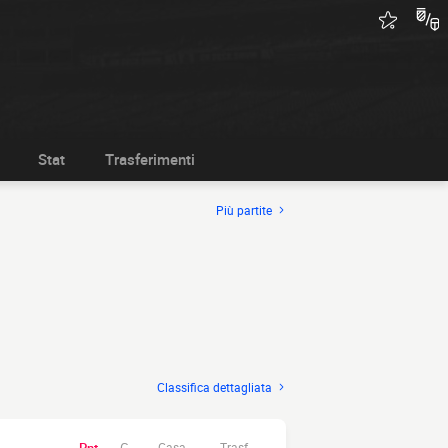
Stat
Trasferimenti
Più partite
Classifica dettagliata
Casa.
Trasf.