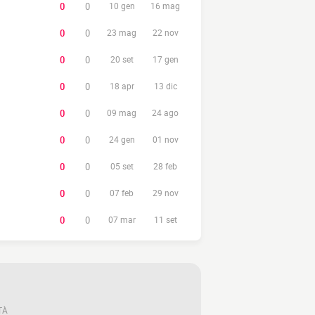
0
0
10 gen
16 mag
0
0
23 mag
22 nov
0
0
20 set
17 gen
0
0
18 apr
13 dic
0
0
09 mag
24 ago
0
0
24 gen
01 nov
0
0
05 set
28 feb
0
0
07 feb
29 nov
0
0
07 mar
11 set
TÀ