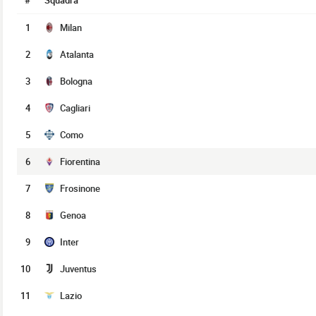
#
Squadra
1
Milan
2
Atalanta
3
Bologna
4
Cagliari
5
Como
6
Fiorentina
7
Frosinone
8
Genoa
9
Inter
10
Juventus
11
Lazio