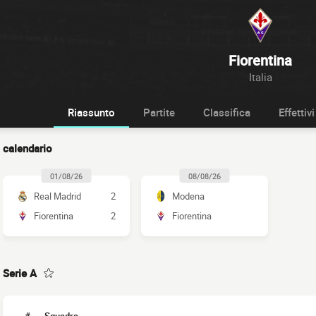
Fiorentina
Italia
Riassunto
Partite
Classifica
Effettivi
calendario
01/08/26
08/08/26
Real Madrid
2
Modena
Fiorentina
2
Fiorentina
Serie A