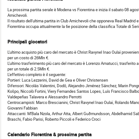
La prossima partita serale è Modena vs Fiorentina e inizia il sabato 08 agos
Amichevoli.
Il risultato dell'ultima partita in Club Amichevoli che opponeva Real Madrid e
Fiorentina occupa attualmente la 6e posizione della classifica Totale di Se
Principali giocatori
L'ultimo acquisto più caro del mercato è Christ Ravynel Inao Oulaï provenie
per un costo di 26Mln €.
L'ultimo trasferimento più caro del mercato è Lorenzo Amatucci, trasferito a
per un totale di 2.5Mln €.
L'effettivo completo è il seguente:
Portieri: Luca Lezzerini, David de Gea e Oliver Christensen
Difensori: Nicolás Valentini, Dodô, Alejandro Jiménez Sánchez, Marin Pong
Košpo, Niccolò Fortini, Viery Fernandes Santos Lopes, Luís Francisco Balbo
Valdepeñas Talavera e Alessandro Perrotti
Centrocampisti: Marco Brescianini, Christ Ravynel Inao Oulaï, Rolando Mandr
Giovanni Fabbian
Attaccanti: M'Bala Nzola, Arthur Atta, Albert Guðmundsson, Abdelhamid Sa
Braschi, Fabio Parisi, Roberto Piccoli e Federico Croci
Calendario Fiorentina & prossima partita