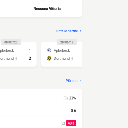
Nessuna Vittoria
Tutte le partite
08/07/23
28/06/19
10/07/1
plerbeck
1
Aplerbeck
1
Aplerbeck
ortmund II
2
Dortmund II
1
Dortmund I
Più stat
(3)
23%
0.6
(2)
40%