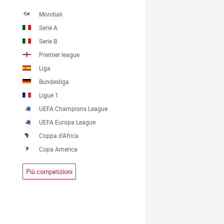
Mondiali
Serie A
Serie B
Premier league
Liga
Bundesliga
Ligue 1
UEFA Champions League
UEFA Europa League
Coppa d'Africa
Copa America
Più competizioni