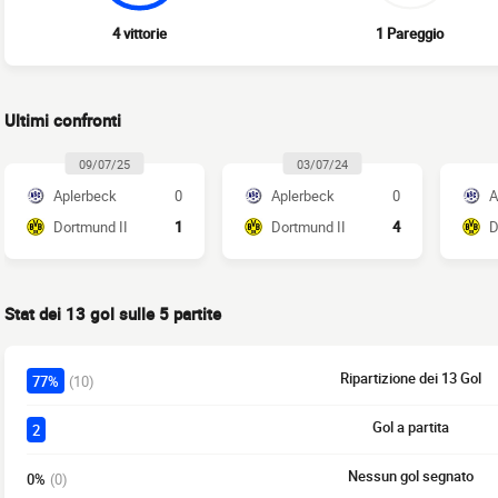
4 vittorie
1 Pareggio
Ultimi confronti
09/07/25
03/07/24
Aplerbeck
0
Aplerbeck
0
A
Dortmund II
1
Dortmund II
4
D
Stat dei 13 gol sulle 5 partite
Ripartizione dei 13 Gol
77%
(10)
Gol a partita
2
Nessun gol segnato
0%
(0)